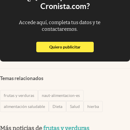
Cronista.com?
Accede aquí, completa tus datos y te
contactaremos.
abre en nueva pestaña
Quiero publicitar
Temas relacionados
frutas y verduras
naut-alimentacion-es
alimentación saludable
Dieta
Salud
hierba
Más noticias de
frutas y verduras