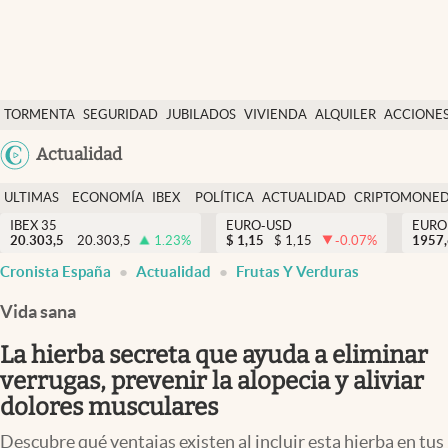
Últimas Noticias
TORMENTA
SEGURIDAD
JUBILADOS
VIVIENDA
ALQUILER
ACCIONE
Economía y finanzas
SOCIAL
Argentina
Actualidad
Política
España
Actualidad
ULTIMAS
ECONOMÍA
IBEX
POLÍTICA
ACTUALIDAD
CRIPTOMONE
México
NOTICIAS
Y
Y
IBEX 35
EURO-USD
EURO
Criptomonedas
20.303,5
20.303,5
1.23
%
$
1,15
$
1,15
-0.07
%
USA
1957
FINANZAS
EURO
Cronista España
Actualidad
Frutas Y Verduras
Colombia
España
Uruguay
Vida sana
La hierba secreta que ayuda a eliminar
verrugas, prevenir la alopecia y aliviar
dolores musculares
Descubre qué ventajas existen al incluir esta hierba en tus