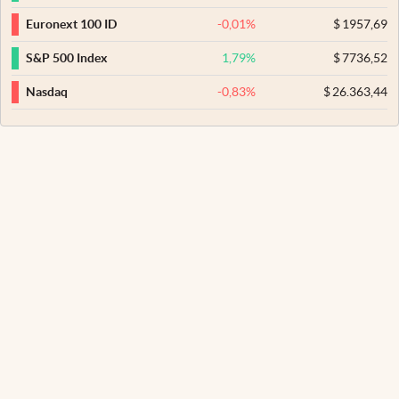
-0,01
%
$
1957,69
Euronext 100 ID
1,79
%
$
7736,52
S&P 500 Index
-0,83
%
$
26.363,44
Nasdaq