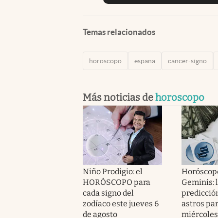
Temas relacionados
horoscopo
espana
cancer-signo
Más noticias de
horoscopo
Niño Prodigio: el
Horóscop
HORÓSCOPO para
Geminis: 
cada signo del
predicción
zodíaco este jueves 6
astros par
de agosto
miércoles