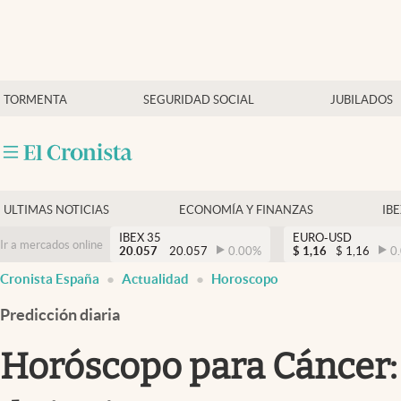
Últimas Noticias
TORMENTA
SEGURIDAD SOCIAL
JUBILADOS
Economía y finanzas
Política
Actualidad
Criptomonedas
ULTIMAS NOTICIAS
ECONOMÍA Y FINANZAS
IB
IBEX 35
EURO-USD
Ir a mercados online
20.057
20.057
0.00
%
$
1,16
$
1,16
0
Cronista España
Actualidad
Horoscopo
Predicción diaria
Horóscopo para Cáncer: l