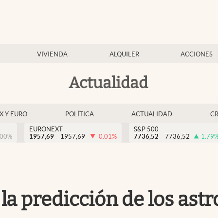
VIVIENDA
ALQUILER
ACCIONES
Actualidad
EX Y EURO
POLÍTICA
ACTUALIDAD
C
EURONEXT
S&P 500
.00
%
1957,69
1957,69
-0.01
%
7736,52
7736,52
1.79
a predicción de los astro