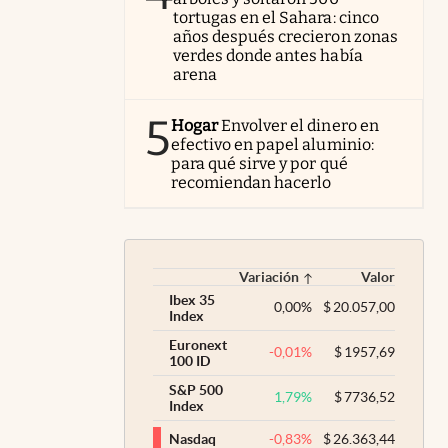
tortugas en el Sahara: cinco
años después crecieron zonas
verdes donde antes había
arena
5
Hogar
Envolver el dinero en
efectivo en papel aluminio:
para qué sirve y por qué
recomiendan hacerlo
Variación
Valor
Ibex 35
0,00
%
$
20.057,00
Index
Euronext
-0,01
%
$
1957,69
100 ID
S&P 500
1,79
%
$
7736,52
Index
-0,83
%
$
26.363,44
Nasdaq