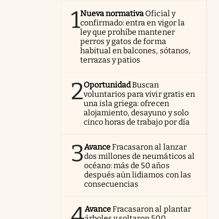
1
Nueva normativa
Oficial y
confirmado: entra en vigor la
ley que prohíbe mantener
perros y gatos de forma
habitual en balcones, sótanos,
terrazas y patios
2
Oportunidad
Buscan
voluntarios para vivir gratis en
una isla griega: ofrecen
alojamiento, desayuno y solo
cinco horas de trabajo por día
3
Avance
Fracasaron al lanzar
dos millones de neumáticos al
océano: más de 50 años
después aún lidiamos con las
consecuencias
4
Avance
Fracasaron al plantar
árboles y soltaron 500