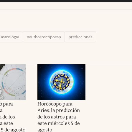
astrologia
nauthoroscopoesp
predicciones
o para
Horóscopo para
la
Aries: la predicción
 de los
de los astros para
a este
este miércoles 5 de
 5 de agosto
agosto