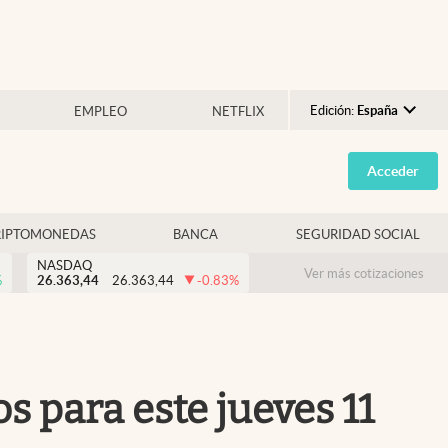
Edición:
España
EMPLEO
NETFLIX
Argentina
Acceder
España
México
RIPTOMONEDAS
BANCA
SEGURIDAD SOCIAL
USA
NASDAQ
Colombia
Ver más cotizaciones
%
26.363,44
26.363,44
-0.83
%
Uruguay
s para este jueves 11