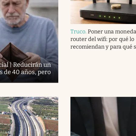
Truco
.
Poner una moneda 
router del wifi: por qué lo
recomiendan y para qué s
ial | Reducirán un
s de 40 años, pero