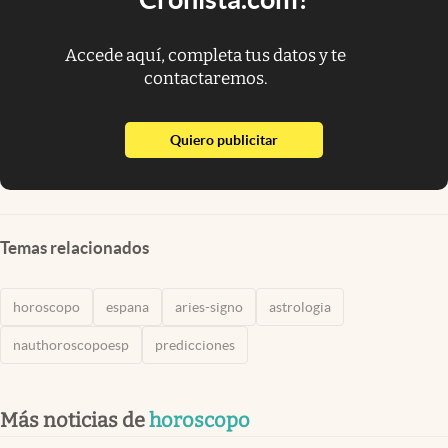
Accede aquí, completa tus datos y te
contactaremos.
abre en nueva pestaña
Quiero publicitar
Temas relacionados
horoscopo
espana
aries-signo
astrologia
nauthoroscopoesp
predicciones
Más noticias de
horoscopo