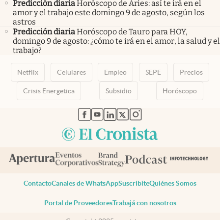
Predicción diaria
Horóscopo de Aries: así te irá en el
amor y el trabajo este domingo 9 de agosto, según los
astros
Predicción diaria
Horóscopo de Tauro para HOY,
domingo 9 de agosto: ¿cómo te irá en el amor, la salud y el
trabajo?
Netflix
Celulares
Empleo
SEPE
Precios
Crisis Energetica
Subsidio
Horóscopo
abre en nueva pestaña
abre en nueva pestaña
abre en nueva pestaña
abre en nueva pestaña
abre en nueva pestaña
Contacto
Canales de WhatsApp
Suscribite
Quiénes Somos
Portal de Proveedores
Trabajá con nosotros