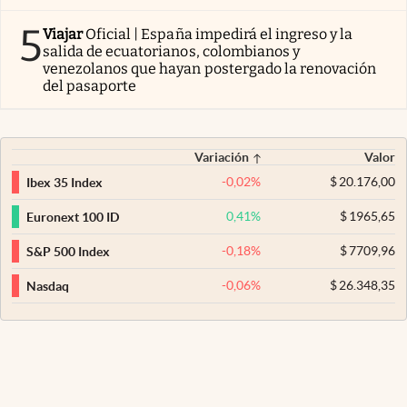
5
Viajar
Oficial | España impedirá el ingreso y la
salida de ecuatorianos, colombianos y
venezolanos que hayan postergado la renovación
del pasaporte
Variación
Valor
-0,02
%
$
20.176,00
Ibex 35 Index
0,41
%
$
1965,65
Euronext 100 ID
-0,18
%
$
7709,96
S&P 500 Index
-0,06
%
$
26.348,35
Nasdaq