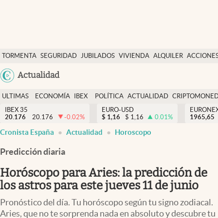
Últimas Noticias
TORMENTA
SEGURIDAD
JUBILADOS
VIVIENDA
ALQUILER
ACCIONE
Economía y finanzas
SOCIAL
Argentina
Actualidad
Política
España
Actualidad
ULTIMAS
ECONOMÍA
IBEX
POLÍTICA
ACTUALIDAD
CRIPTOMONE
México
NOTICIAS
Y
Y
IBEX 35
EURO-USD
EURONE
Criptomonedas
20.176
20.176
-0.02
%
$
1,16
$
1,16
0.01
%
USA
1965,65
FINANZAS
EURO
Cronista España
Actualidad
Horoscopo
Colombia
España
Uruguay
Predicción diaria
Horóscopo para Aries: la predicción de
los astros para este jueves 11 de junio
Pronóstico del día. Tu horóscopo según tu signo zodiacal.
Aries, que no te sorprenda nada en absoluto y descubre tu