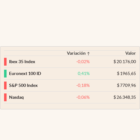
Variación
Valor
-0,02
%
$
20.176,00
Ibex 35 Index
0,41
%
$
1965,65
Euronext 100 ID
-0,18
%
$
7709,96
S&P 500 Index
-0,06
%
$
26.348,35
Nasdaq