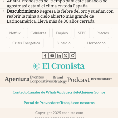
AEMET
Pronóstico del tiempo para este sábado 8 de
agosto: así estará el clima en toda España
Descubrimiento
Regresa la fiebre del oro y sueñan con
reabrir la mina a cielo abierto más grande de
Latinoamérica. Llevá más de 30 años cerrada
Netflix
Celulares
Empleo
SEPE
Precios
Crisis Energetica
Subsidio
Horóscopo
abre en nueva pestaña
abre en nueva pestaña
abre en nueva pestaña
abre en nueva pestaña
abre en nueva pestaña
Contacto
Canales de WhatsApp
Suscribite
Quiénes Somos
Portal de Proveedores
Trabajá con nosotros
Copyright 2025 cronista.com
Todos los derechos reservados