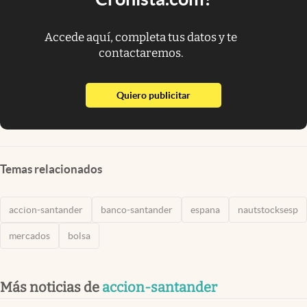
Accede aquí, completa tus datos y te
contactaremos.
abre en nueva pestaña
Quiero publicitar
Temas relacionados
accion-santander
banco-santander
espana
nautstocksesp
mercados
bolsa
Más noticias de
accion-santander