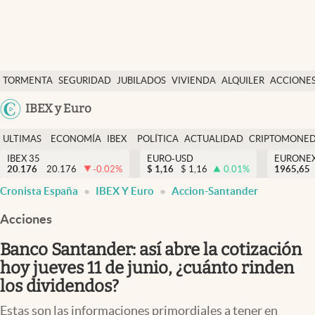
Últimas Noticias
TORMENTA
SEGURIDAD
JUBILADOS
VIVIENDA
ALQUILER
ACCIONE
Economía y finanzas
SOCIAL
Argentina
IBEX y Euro
Política
España
Actualidad
ULTIMAS
ECONOMÍA
IBEX
POLÍTICA
ACTUALIDAD
CRIPTOMONE
México
NOTICIAS
Y
Y
IBEX 35
EURO-USD
EURONE
Criptomonedas
20.176
20.176
-0.02
%
$
1,16
$
1,16
0.01
%
USA
1965,65
FINANZAS
EURO
Cronista España
IBEX Y Euro
Accion-Santander
Colombia
España
Uruguay
Acciones
Banco Santander: así abre la cotización
hoy jueves 11 de junio, ¿cuánto rinden
los dividendos?
Estas son las informaciones primordiales a tener en