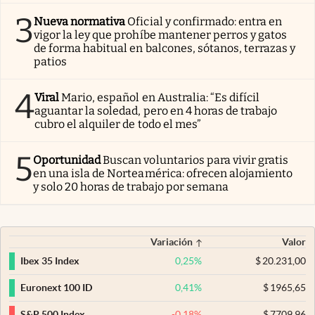
3
Nueva normativa
Oficial y confirmado: entra en
vigor la ley que prohíbe mantener perros y gatos
de forma habitual en balcones, sótanos, terrazas y
patios
4
Viral
Mario, español en Australia: “Es difícil
aguantar la soledad, pero en 4 horas de trabajo
cubro el alquiler de todo el mes”
5
Oportunidad
Buscan voluntarios para vivir gratis
en una isla de Norteamérica: ofrecen alojamiento
y solo 20 horas de trabajo por semana
Variación
Valor
0,25
%
$
20.231,00
Ibex 35 Index
0,41
%
$
1965,65
Euronext 100 ID
-0,18
%
$
7709,96
S&P 500 Index