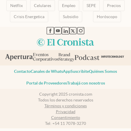
Netflix
Celulares
Empleo
SEPE
Precios
Crisis Energetica
Subsidio
Horóscopo
abre en nueva pestaña
abre en nueva pestaña
abre en nueva pestaña
abre en nueva pestaña
abre en nueva pestaña
Contacto
Canales de WhatsApp
Suscribite
Quiénes Somos
Portal de Proveedores
Trabajá con nosotros
Copyright 2025 cronista.com
Todos los derechos reservados
Términos y condiciones
Privacidad
Consentimiento
Tel:
+54 11 7078-3270