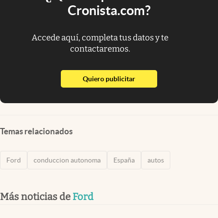
Cronista.com?
Accede aquí, completa tus datos y te
contactaremos.
abre en nueva pestaña
Quiero publicitar
Temas relacionados
Ford
conduccion autonoma
España
autos
Más noticias de
Ford