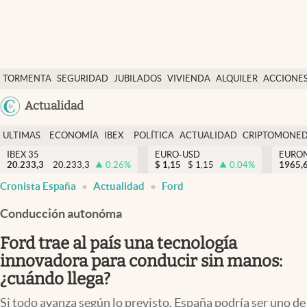
Últimas Noticias
TORMENTA
SEGURIDAD
JUBILADOS
VIVIENDA
ALQUILER
ACCIONE
Economía y finanzas
SOCIAL
Argentina
Actualidad
Política
España
Actualidad
ULTIMAS
ECONOMÍA
IBEX
POLÍTICA
ACTUALIDAD
CRIPTOMONE
México
NOTICIAS
Y
Y
IBEX 35
EURO-USD
EURO
Criptomonedas
20.233,3
20.233,3
0.26
%
$
1,15
$
1,15
0.04
%
USA
1965,
FINANZAS
EURO
Cronista España
Actualidad
Ford
Colombia
España
Uruguay
Conducción autonóma
Ford trae al país una tecnología
innovadora para conducir sin manos:
¿cuándo llega?
Si todo avanza según lo previsto, España podría ser uno de