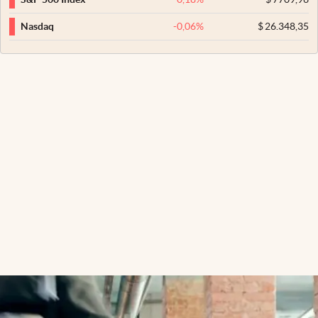
-0,06
%
$
26.348,35
Nasdaq