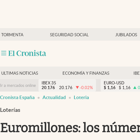
Últimas Noticias
TORMENTA
SEGURIDAD SOCIAL
JUBILADOS
Economía y finanzas
Política
Actualidad
Criptomonedas
ULTIMAS NOTICIAS
ECONOMÍA Y FINANZAS
IB
IBEX 35
EURO-USD
Ir a mercados online
20.176
20.176
-0.02
%
$
1,16
$
1,16
0
Cronista España
Actualidad
Loteria
Loterías
Euromillones: los númer