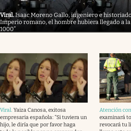
Viral
.
Isaac Moreno Gallo, ingeniero e historiador
Imperio romano, el hombre hubiera llegado a la
1000”
Viral
.
Yaiza Canosa, exitosa
Atención co
empresaria española: “Si tuviera un
examinará to
hijo, le diría que por favor haga
revocará tu l