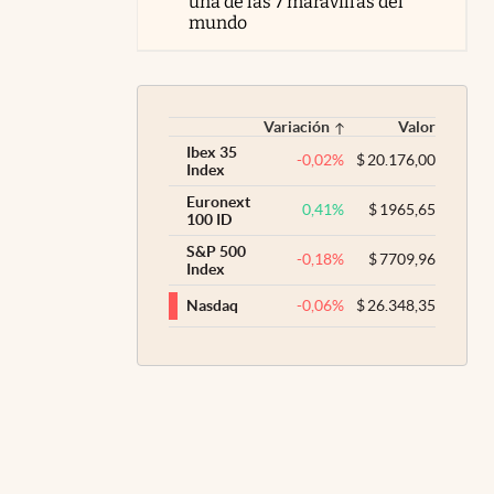
una de las 7 maravillas del
mundo
Variación
Valor
Ibex 35
-0,02
%
$
20.176,00
Index
Euronext
0,41
%
$
1965,65
100 ID
S&P 500
-0,18
%
$
7709,96
Index
-0,06
%
$
26.348,35
Nasdaq