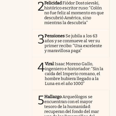
2
Felicidad
Fiódor Dostoievski,
histórico escritor ruso: “Colón
no fue feliz al momento en que
descubrió América, sino
mientras la descubría”
3
Pensiones
Se jubila a los 63
años y se conmueve al ver su
primer recibo: “Una excelente
y maravillosa paga”
4
Viral
Isaac Moreno Gallo,
ingeniero e historiador: “Sin la
caída del Imperio romano, el
hombre hubiera llegado a la
Luna en el año 1000”
5
Hallazgo
Arqueólogos se
encuentran con el mayor
tesoro de la humanidad:
recuperan del fondo del mar