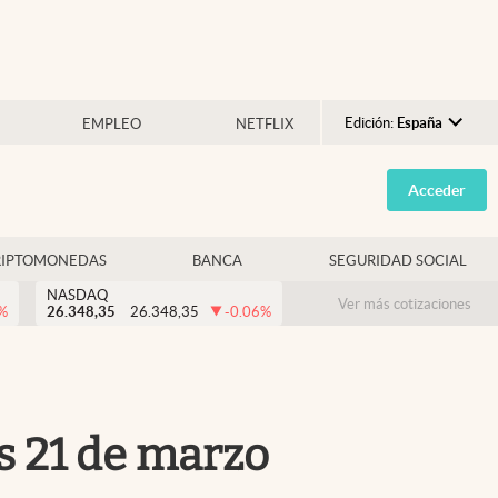
Edición:
España
EMPLEO
NETFLIX
Argentina
Acceder
España
México
RIPTOMONEDAS
BANCA
SEGURIDAD SOCIAL
USA
NASDAQ
Colombia
Ver más cotizaciones
%
26.348,35
26.348,35
-0.06
%
Uruguay
s 21 de marzo