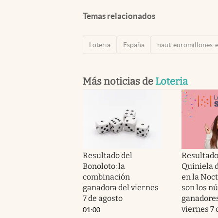
Temas relacionados
Loteria
España
naut-euromillones-
Más noticias de
Loteria
Resultado del
Resultado
Bonoloto: la
Quiniela 
combinación
en la Noct
ganadora del viernes
son los n
7 de agosto
ganadores
viernes 7 
01:00