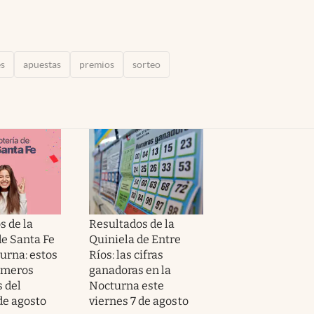
es
apuestas
premios
sorteo
s de la
Resultados de la
de Santa Fe
Quiniela de Entre
urna: estos
Ríos: las cifras
úmeros
ganadoras en la
 del
Nocturna este
de agosto
viernes 7 de agosto