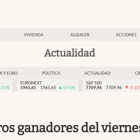
VIVIENDA
ALQUILER
ACCIONES
Actualidad
EX Y EURO
POLÍTICA
ACTUALIDAD
C
EURONEXT
S&P 500
.01
%
1965,65
1965,65
0.41
%
7709,96
7709,96
-0.18
os ganadores del vierne