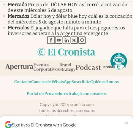
Mercado
Precio del DÓLAR HOY: así cerró la cotización
de este miércoles 5 de agosto
Mercados
Dólar hoy y dólar blue hoy: cuál es la cotización
del miércoles 5 de agosto minuto a minuto
Mercados
El jugador que falta para el despegue: estos
inversores esperan a la Argentina emergente
abre en nueva pestaña
abre en nueva pestaña
abre en nueva pestaña
abre en nueva pestaña
abre en nueva pestaña
Contacto
Canales de WhatsApp
Suscribite
Quiénes Somos
Portal de Proveedores
Trabajá con nosotros
Copyright 2025 cronista.com
Todos los derechos reservados
Términos y condiciones
×
Privacidad
Sign in to El Cronista with Google
Consentimiento