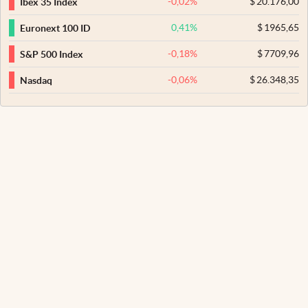
-0,02
%
$
20.176,00
Ibex 35 Index
0,41
%
$
1965,65
Euronext 100 ID
-0,18
%
$
7709,96
S&P 500 Index
-0,06
%
$
26.348,35
Nasdaq