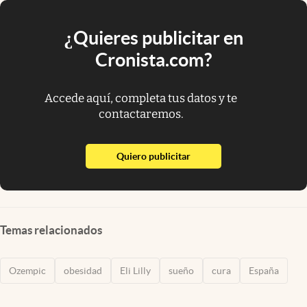
¿Quieres publicitar en
Cronista.com?
Accede aquí, completa tus datos y te
contactaremos.
abre en nueva pestaña
Quiero publicitar
Temas relacionados
Ozempic
obesidad
Eli Lilly
sueño
cura
España