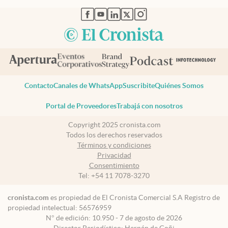
abre en nueva pestaña
abre en nueva pestaña
abre en nueva pestaña
abre en nueva pestaña
abre en nueva pestaña
Contacto
Canales de WhatsApp
Suscribite
Quiénes Somos
Portal de Proveedores
Trabajá con nosotros
Copyright 2025 cronista.com
Todos los derechos reservados
Términos y condiciones
Privacidad
Consentimiento
Tel:
+54 11 7078-3270
cronista.com
es propiedad de El Cronista Comercial S.A Registro de
propiedad intelectual: 56576959
N° de edición: 10.950 - 7 de agosto de 2026
Director Periodístico: Hernán de Goñi