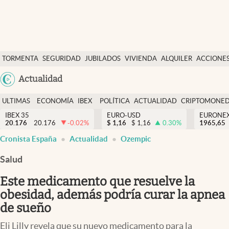
Últimas Noticias
TORMENTA
SEGURIDAD
JUBILADOS
VIVIENDA
ALQUILER
ACCIONE
Economía y finanzas
SOCIAL
Argentina
Actualidad
Política
España
Actualidad
ULTIMAS
ECONOMÍA
IBEX
POLÍTICA
ACTUALIDAD
CRIPTOMONE
México
NOTICIAS
Y
Y
IBEX 35
EURO-USD
EURONE
Criptomonedas
20.176
20.176
-0.02
%
$
1,16
$
1,16
0.30
%
USA
1965,65
FINANZAS
EURO
Cronista España
Actualidad
Ozempic
Colombia
España
Uruguay
Salud
Este medicamento que resuelve la
obesidad, además podría curar la apnea
de sueño
Eli Lilly revela que su nuevo medicamento para la