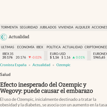
Últimas Noticias
TORMENTA
SEGURIDAD
JUBILADOS
VIVIENDA
ALQUILER
ACCIONE
Economía y finanzas
SOCIAL
Argentina
Actualidad
Política
España
Actualidad
ULTIMAS
ECONOMÍA
IBEX
POLÍTICA
ACTUALIDAD
CRIPTOMONE
México
NOTICIAS
Y
Y
IBEX 35
EURO-USD
EURONE
Criptomonedas
20.176
20.176
-0.02
%
$
1,16
$
1,16
0.01
%
USA
1965,65
FINANZAS
EURO
Cronista España
Actualidad
Ozempic
Colombia
España
Uruguay
Salud
Efecto inesperado del Ozempic y
Wegovy: puede causar el embarazo
El uso de Ozempic, inicialmente destinado a tratar la
obesidad y la diabetes, se asocia con un aumento en la tasa