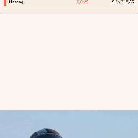
-0,06
%
$
26.348,35
Nasdaq