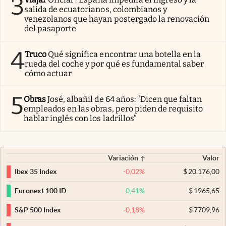
3
salida de ecuatorianos, colombianos y
venezolanos que hayan postergado la renovación
del pasaporte
4
Truco
Qué significa encontrar una botella en la
rueda del coche y por qué es fundamental saber
cómo actuar
5
Obras
José, albañil de 64 años: “Dicen que faltan
empleados en las obras, pero piden de requisito
hablar inglés con los ladrillos”
Variación
Valor
-0,02
%
$
20.176,00
Ibex 35 Index
0,41
%
$
1965,65
Euronext 100 ID
-0,18
%
$
7709,96
S&P 500 Index