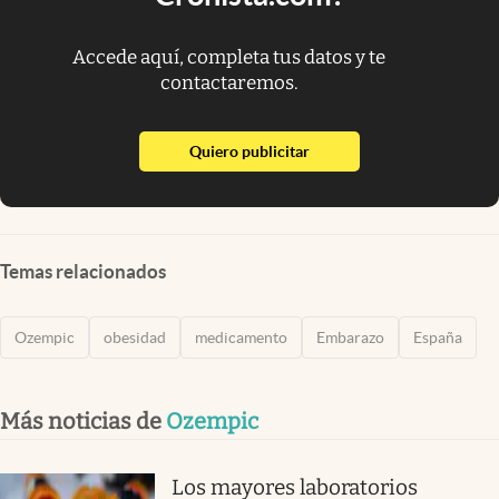
Accede aquí, completa tus datos y te
contactaremos.
abre en nueva pestaña
Quiero publicitar
Temas relacionados
Ozempic
obesidad
medicamento
Embarazo
España
Más noticias de
Ozempic
Los mayores laboratorios