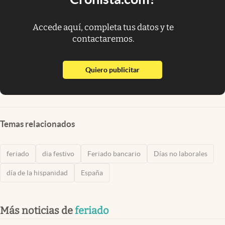
Accede aquí, completa tus datos y te
contactaremos.
abre en nueva pestaña
Quiero publicitar
Temas relacionados
feriado
dia festivo
Feriado bancario
Días no laborales
día de la hispanidad
España
Más noticias de
feriado