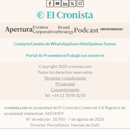
abre en nueva pestaña
abre en nueva pestaña
abre en nueva pestaña
abre en nueva pestaña
abre en nueva pestaña
Contacto
Canales de WhatsApp
Suscribite
Quiénes Somos
Portal de Proveedores
Trabajá con nosotros
Copyright 2025 cronista.com
Todos los derechos reservados
Términos y condiciones
Privacidad
Consentimiento
Tel:
+54 11 7078-3270
cronista.com
es propiedad de El Cronista Comercial S.A Registro de
propiedad intelectual: 56576959
N° de edición: 10.950 - 7 de agosto de 2026
Director Periodístico: Hernán de Goñi