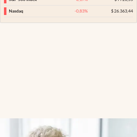
-0,83
%
$
26.363,44
Nasdaq