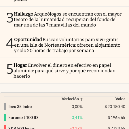
3
Hallazgo
Arqueólogos se encuentran con el mayor
tesoro de la humanidad: recuperan del fondo del
mar una de las 7 maravillas del mundo
4
Oportunidad
Buscan voluntarios para vivir gratis
en una isla de Norteamérica: ofrecen alojamiento
y solo 20 horas de trabajo por semana
5
Hogar
Envolver el dinero en efectivo en papel
aluminio: para qué sirve y por qué recomiendan
hacerlo
Variación
Valor
0,00
%
$
20.180,40
Ibex 35 Index
0,41
%
$
1965,65
Euronext 100 ID
-0,17
%
$
7723,55
S&P 500 Index