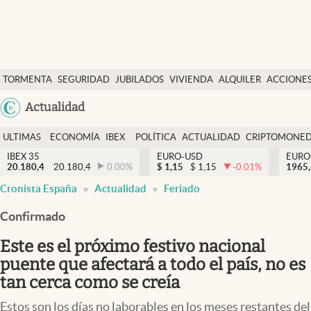
Últimas Noticias
TORMENTA
SEGURIDAD
JUBILADOS
VIVIENDA
ALQUILER
ACCIONE
Economía y finanzas
SOCIAL
Argentina
Actualidad
Política
España
Actualidad
ULTIMAS
ECONOMÍA
IBEX
POLÍTICA
ACTUALIDAD
CRIPTOMONE
México
NOTICIAS
Y
Y
IBEX 35
EURO-USD
EURO
Criptomonedas
20.180,4
20.180,4
0.00
%
$
1,15
$
1,15
-0.01
%
USA
1965
FINANZAS
EURO
Cronista España
Actualidad
Feriado
Colombia
España
Uruguay
Confirmado
Este es el próximo festivo nacional
puente que afectará a todo el país, no es
tan cerca como se creía
Estos son los días no laborables en los meses restantes del