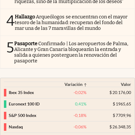
riquezas, sino de la multiplicación de los deseos”
4
Hallazgo
Arqueólogos se encuentran con el mayor
tesoro de la humanidad: recuperan del fondo del
mar una de las 7 maravillas del mundo
5
Pasaporte
Confirmado | Los aeropuertos de Palma,
Alicante y Gran Canaria bloquearán la entrada y
salida a quienes posterguen la renovación del
pasaporte
Variación
Valor
-0,02
%
$
20.176,00
Ibex 35 Index
0,41
%
$
1965,65
Euronext 100 ID
-0,18
%
$
7709,96
S&P 500 Index
-0,06
%
$
26.348,35
Nasdaq