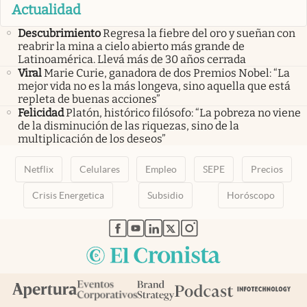
Actualidad
Descubrimiento
Regresa la fiebre del oro y sueñan con
reabrir la mina a cielo abierto más grande de
Latinoamérica. Llevá más de 30 años cerrada
Viral
Marie Curie, ganadora de dos Premios Nobel: “La
mejor vida no es la más longeva, sino aquella que está
repleta de buenas acciones”
Felicidad
Platón, histórico filósofo: “La pobreza no viene
de la disminución de las riquezas, sino de la
multiplicación de los deseos”
Netflix
Celulares
Empleo
SEPE
Precios
Crisis Energetica
Subsidio
Horóscopo
abre en nueva pestaña
abre en nueva pestaña
abre en nueva pestaña
abre en nueva pestaña
abre en nueva pestaña