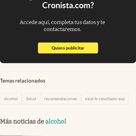
Cronista.com?
Accede aquí, completa tus datos y te
contactaremos.
abre en nueva pestaña
Quiero publicitar
Temas relacionados
alcohol
Salud
recomendaciones
naut-b-resultado-esp
Más noticias de
alcohol