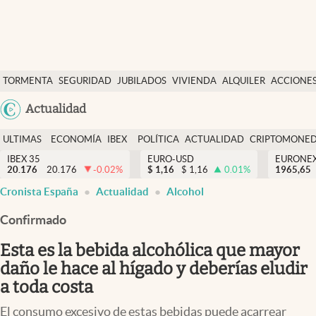
Últimas Noticias
TORMENTA
SEGURIDAD
JUBILADOS
VIVIENDA
ALQUILER
ACCIONE
Economía y finanzas
SOCIAL
Argentina
Actualidad
Política
España
Actualidad
ULTIMAS
ECONOMÍA
IBEX
POLÍTICA
ACTUALIDAD
CRIPTOMONE
México
NOTICIAS
Y
Y
IBEX 35
EURO-USD
EURONE
Criptomonedas
20.176
20.176
-0.02
%
$
1,16
$
1,16
0.01
%
USA
1965,65
FINANZAS
EURO
Cronista España
Actualidad
Alcohol
Colombia
España
Uruguay
Confirmado
Esta es la bebida alcohólica que mayor
daño le hace al hígado y deberías eludir
a toda costa
El consumo excesivo de estas bebidas puede acarrear