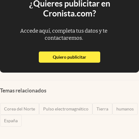
¿Quieres publicitar en
Cronista.com?
Accede aquí, completa tus datos y te
contactaremos.
abre en nueva pestaña
Quiero publicitar
Temas relacionados
Corea del Norte
Pulso electromagnético
Tierra
humanos
España