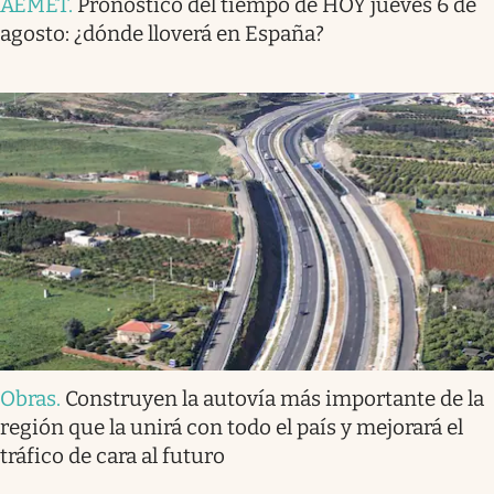
AEMET
.
Pronóstico del tiempo de HOY jueves 6 de
agosto: ¿dónde lloverá en España?
Obras
.
Construyen la autovía más importante de la
región que la unirá con todo el país y mejorará el
tráfico de cara al futuro