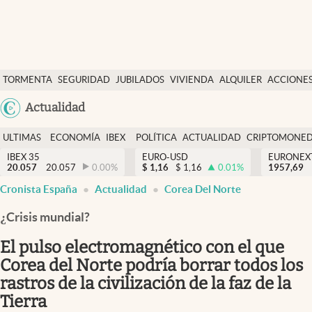
Últimas Noticias
TORMENTA
SEGURIDAD
JUBILADOS
VIVIENDA
ALQUILER
ACCIONE
Economía y finanzas
SOCIAL
Argentina
Actualidad
Política
España
Actualidad
ULTIMAS
ECONOMÍA
IBEX
POLÍTICA
ACTUALIDAD
CRIPTOMONE
México
NOTICIAS
Y
Y
IBEX 35
EURO-USD
EURONEX
Criptomonedas
20.057
20.057
0.00
%
$
1,16
$
1,16
0.01
%
1957,69
USA
FINANZAS
EURO
Cronista España
Actualidad
Corea Del Norte
Colombia
España
Uruguay
¿Crisis mundial?
El pulso electromagnético con el que
Corea del Norte podría borrar todos los
rastros de la civilización de la faz de la
Tierra