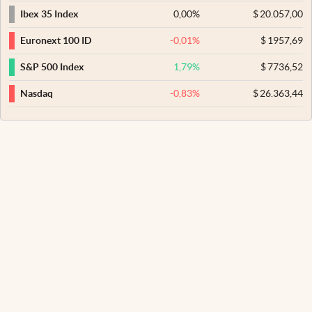
0,00
%
$
20.057,00
Ibex 35 Index
-0,01
%
$
1957,69
Euronext 100 ID
1,79
%
$
7736,52
S&P 500 Index
-0,83
%
$
26.363,44
Nasdaq