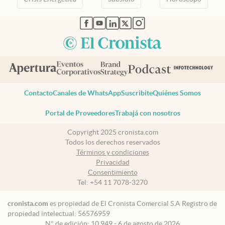
abre en nueva pestaña
abre en nueva pestaña
abre en nueva pestaña
abre en nueva pestaña
abre en nueva pestaña
Contacto
Canales de WhatsApp
Suscribite
Quiénes Somos
Portal de Proveedores
Trabajá con nosotros
Copyright 2025 cronista.com
Todos los derechos reservados
Términos y condiciones
Privacidad
Consentimiento
Tel:
+54 11 7078-3270
cronista.com
es propiedad de El Cronista Comercial S.A Registro de
propiedad intelectual: 56576959
N° de edición: 10.949 - 6 de agosto de 2026