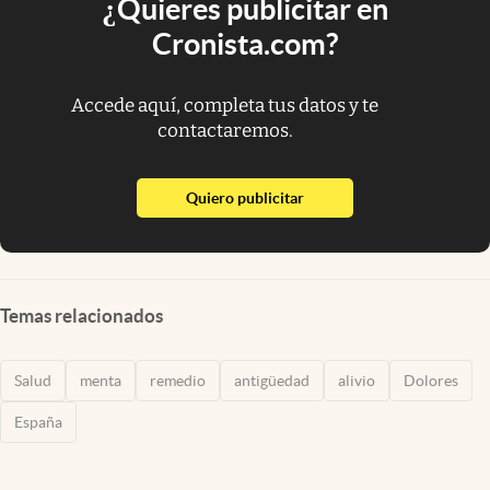
¿Quieres publicitar en
Cronista.com?
Accede aquí, completa tus datos y te
contactaremos.
abre en nueva pestaña
Quiero publicitar
Temas relacionados
Salud
menta
remedio
antigüedad
alivio
Dolores
España