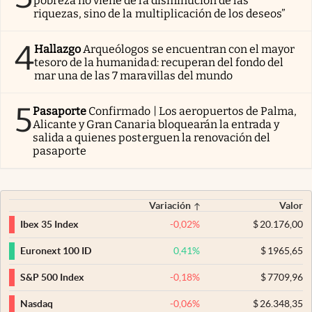
pobreza no viene de la disminución de las
riquezas, sino de la multiplicación de los deseos”
4
Hallazgo
Arqueólogos se encuentran con el mayor
tesoro de la humanidad: recuperan del fondo del
mar una de las 7 maravillas del mundo
5
Pasaporte
Confirmado | Los aeropuertos de Palma,
Alicante y Gran Canaria bloquearán la entrada y
salida a quienes posterguen la renovación del
pasaporte
Variación
Valor
-0,02
%
$
20.176,00
Ibex 35 Index
0,41
%
$
1965,65
Euronext 100 ID
-0,18
%
$
7709,96
S&P 500 Index
-0,06
%
$
26.348,35
Nasdaq