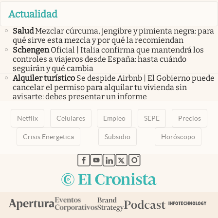
Actualidad
Salud
Mezclar cúrcuma, jengibre y pimienta negra: para
qué sirve esta mezcla y por qué la recomiendan
Schengen
Oficial | Italia confirma que mantendrá los
controles a viajeros desde España: hasta cuándo
seguirán y qué cambia
Alquiler turístico
Se despide Airbnb | El Gobierno puede
cancelar el permiso para alquilar tu vivienda sin
avisarte: debes presentar un informe
Netflix
Celulares
Empleo
SEPE
Precios
Crisis Energetica
Subsidio
Horóscopo
abre en nueva pestaña
abre en nueva pestaña
abre en nueva pestaña
abre en nueva pestaña
abre en nueva pestaña