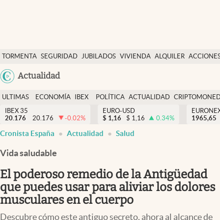
Últimas Noticias
TORMENTA
SEGURIDAD
JUBILADOS
VIVIENDA
ALQUILER
ACCIONE
Economía y finanzas
SOCIAL
Argentina
Actualidad
Política
España
Actualidad
ULTIMAS
ECONOMÍA
IBEX
POLÍTICA
ACTUALIDAD
CRIPTOMONE
México
NOTICIAS
Y
Y
IBEX 35
EURO-USD
EURONE
Criptomonedas
20.176
20.176
-0.02
%
$
1,16
$
1,16
0.34
%
USA
1965,65
FINANZAS
EURO
Cronista España
Actualidad
Salud
Colombia
España
Uruguay
Vida saludable
El poderoso remedio de la Antigüedad
que puedes usar para aliviar los dolores
musculares en el cuerpo
Descubre cómo este antiguo secreto, ahora al alcance de