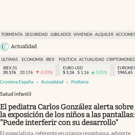
Últimas Noticias
TORMENTA
SEGURIDAD
JUBILADOS
VIVIENDA
ALQUILER
ACCIONE
Economía y finanzas
SOCIAL
Argentina
Actualidad
Política
España
Actualidad
ULTIMAS
ECONOMÍA
IBEX
POLÍTICA
ACTUALIDAD
CRIPTOMONE
México
NOTICIAS
Y
Y
IBEX 35
EURO-USD
EURONE
Criptomonedas
20.176
20.176
-0.02
%
$
1,16
$
1,16
0.01
%
USA
1965,65
FINANZAS
EURO
Cronista España
Actualidad
Pediatra
Colombia
España
Uruguay
Salud infantil
El pediatra Carlos González alerta sobre
la exposición de los niños a las pantallas:
"Puede interferir con su desarrollo"
El especialista, referente en crianza respetuosa, advierte