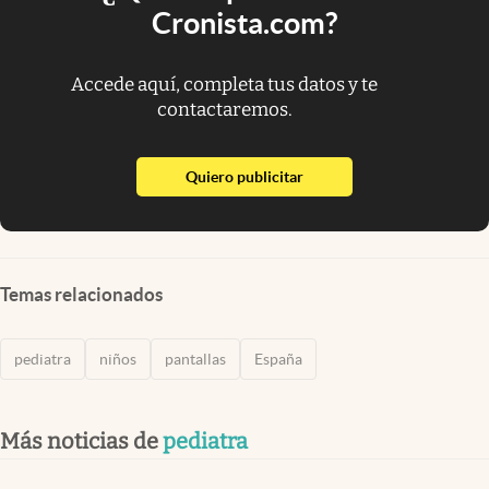
Cronista.com?
Accede aquí, completa tus datos y te
contactaremos.
abre en nueva pestaña
Quiero publicitar
Temas relacionados
pediatra
niños
pantallas
España
Más noticias de
pediatra