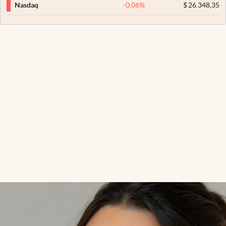
-0,06
%
$
26.348,35
Nasdaq