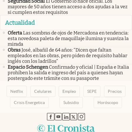
Seguridad Social
El Gobierno lo hace oficial. Los
mayores de 50 años tienen acceso a dos ayudas a la vez
si cumplen estos requisitos
Actualidad
Oferta
Las sombras de ojos de Mercadona en tendencia:
esta novedosa paleta de maquillaje ilumina y suaviza la
mirada
Obras
José, albañil de 64 años: “Dicen que faltan
empleados en las obras, pero piden de requisito hablar
inglés con los ladrillos”
Espacio Schengen
Confirmado y oficial | España e Italia
prohíben la salida e ingreso del país a quienes hayan
postergado este trámite con su pasaporte
Netflix
Celulares
Empleo
SEPE
Precios
Crisis Energetica
Subsidio
Horóscopo
abre en nueva pestaña
abre en nueva pestaña
abre en nueva pestaña
abre en nueva pestaña
abre en nueva pestaña