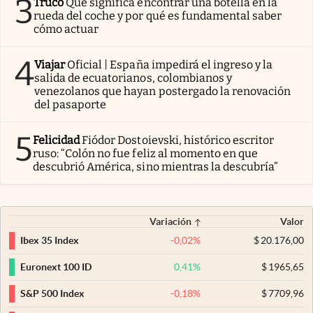
3
Truco
Qué significa encontrar una botella en la
rueda del coche y por qué es fundamental saber
cómo actuar
4
Viajar
Oficial | España impedirá el ingreso y la
salida de ecuatorianos, colombianos y
venezolanos que hayan postergado la renovación
del pasaporte
5
Felicidad
Fiódor Dostoievski, histórico escritor
ruso: “Colón no fue feliz al momento en que
descubrió América, sino mientras la descubría”
Variación
Valor
-0,02
%
$
20.176,00
Ibex 35 Index
0,41
%
$
1965,65
Euronext 100 ID
-0,18
%
$
7709,96
S&P 500 Index