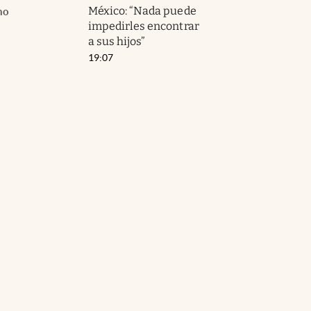
México: “Nada puede
no
impedirles encontrar
a sus hijos”
19:07