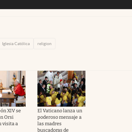
Iglesia Católica
religion
eón XIV se
El Vaticano lanza un
on Orsi
poderoso mensaje a
 visita a
las madres
buscadoras de