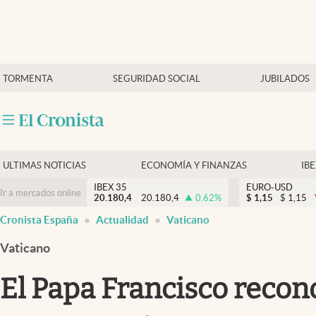
Últimas Noticias
TORMENTA
SEGURIDAD SOCIAL
JUBILADOS
Economía y finanzas
Política
Actualidad
Criptomonedas
ULTIMAS NOTICIAS
ECONOMÍA Y FINANZAS
IB
IBEX 35
EURO-USD
Ir a mercados online
20.180,4
20.180,4
0.62
%
$
1,15
$
1,15
Cronista España
Actualidad
Vaticano
Vaticano
El Papa Francisco recon