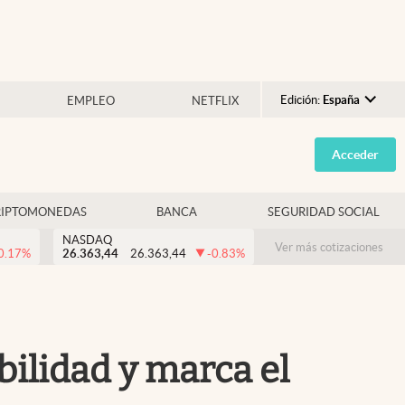
Edición:
España
EMPLEO
NETFLIX
Argentina
Acceder
España
México
RIPTOMONEDAS
BANCA
SEGURIDAD SOCIAL
USA
NASDAQ
Colombia
Ver más cotizaciones
0.17
%
26.363,44
26.363,44
-0.83
%
Uruguay
bilidad y marca el