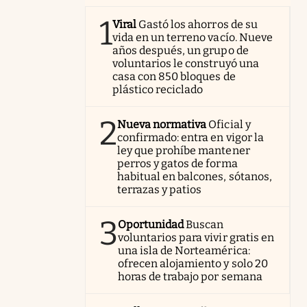
1
Viral
Gastó los ahorros de su
vida en un terreno vacío. Nueve
años después, un grupo de
voluntarios le construyó una
casa con 850 bloques de
plástico reciclado
2
Nueva normativa
Oficial y
confirmado: entra en vigor la
ley que prohíbe mantener
perros y gatos de forma
habitual en balcones, sótanos,
terrazas y patios
3
Oportunidad
Buscan
voluntarios para vivir gratis en
una isla de Norteamérica:
ofrecen alojamiento y solo 20
horas de trabajo por semana