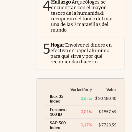
4
Hallazgo
Arqueólogos se
encuentran con el mayor
tesoro de la humanidad:
recuperan del fondo del mar
una de las 7 maravillas del
mundo
5
Hogar
Envolver el dinero en
efectivo en papel aluminio:
para qué sirve y por qué
recomiendan hacerlo
Variación
Valor
Ibex 35
0,62
%
$
20.180,40
Index
Euronext
-0,01
%
$
1957,69
100 ID
S&P 500
-0,17
%
$
7723,55
Index