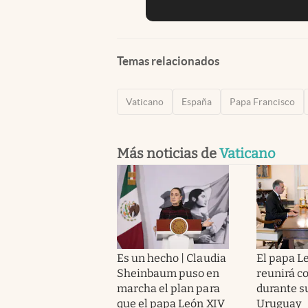
Temas relacionados
Vaticano
España
Papa Francisco
Más noticias de
Vaticano
Es un hecho | Claudia
El papa L
Sheinbaum puso en
reunirá c
marcha el plan para
durante su
que el papa León XIV
Uruguay