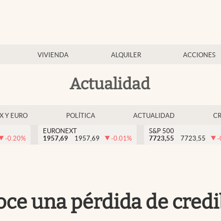
VIVIENDA
ALQUILER
ACCIONES
Actualidad
EX Y EURO
POLÍTICA
ACTUALIDAD
C
EURONEXT
S&P 500
-0.20
%
1957,69
1957,69
-0.01
%
7723,55
7723,55
-
oce una pérdida de credi