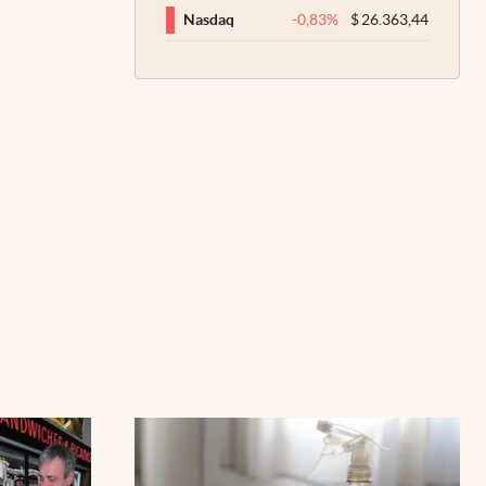
-0,83
%
$
26.363,44
Nasdaq