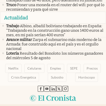
trabajado más de 40 años, pero adelanten su jubilación
Truco
Poner una moneda en el router del wifi: por qué lo
recomiendan y para qué sirve
Actualidad
Trabajo
Albino, albañil boliviano trabajando en España:
“Trabajando en la construcción gano unos 1400 euros al
mes, en mi país serían 400 euros”
Avance militar
Zarpa el submarino más moderno de la
Armada: fue construido aquí en el país y es el orgullo
nacional
Lotería
Resultado del Bonoloto: los números ganadores
del miércoles 5 de agosto
Netflix
Celulares
Empleo
SEPE
Precios
Crisis Energetica
Subsidio
Horóscopo
abre en nueva pestaña
abre en nueva pestaña
abre en nueva pestaña
abre en nueva pestaña
abre en nueva pestaña