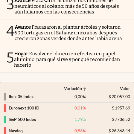
3
Avance
Fracasaron al lanzar dos millones de
neumáticos al océano: más de 50 años después
aún lidiamos con las consecuencias
4
Avance
Fracasaron al plantar árboles y soltaron
500 tortugas en el Sahara: cinco años después
crecieron zonas verdes donde antes había arena
5
Hogar
Envolver el dinero en efectivo en papel
aluminio: para qué sirve y por qué recomiendan
hacerlo
Variación
Valor
0,00
%
$
20.057,00
Ibex 35 Index
-0,01
%
$
1957,69
Euronext 100 ID
1,79
%
$
7736,52
S&P 500 Index
-0,83
%
$
26.363,44
Nasdaq