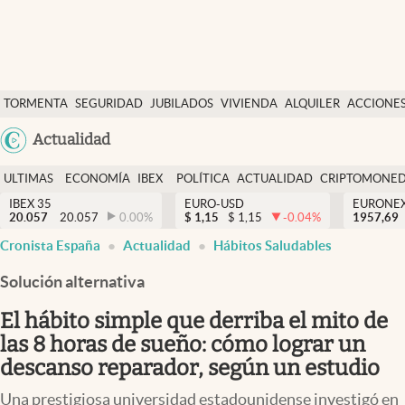
Últimas Noticias
TORMENTA
SEGURIDAD
JUBILADOS
VIVIENDA
ALQUILER
ACCIONE
Economía y finanzas
SOCIAL
Argentina
Actualidad
Política
España
Actualidad
ULTIMAS
ECONOMÍA
IBEX
POLÍTICA
ACTUALIDAD
CRIPTOMONE
México
NOTICIAS
Y
Y
IBEX 35
EURO-USD
EURONE
Criptomonedas
20.057
20.057
0.00
%
$
1,15
$
1,15
-0.04
%
USA
1957,69
FINANZAS
EURO
Cronista España
Actualidad
Hábitos Saludables
Colombia
España
Uruguay
Solución alternativa
El hábito simple que derriba el mito de
las 8 horas de sueño: cómo lograr un
descanso reparador, según un estudio
Una prestigiosa universidad estadounidense investigó en