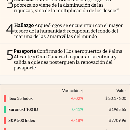
3
pobreza no viene de la disminución de las
riquezas, sino de la multiplicación de los deseos”
4
Hallazgo
Arqueólogos se encuentran con el mayor
tesoro de la humanidad: recuperan del fondo del
mar una de las 7 maravillas del mundo
5
Pasaporte
Confirmado | Los aeropuertos de Palma,
Alicante y Gran Canaria bloquearán la entrada y
salida a quienes posterguen la renovación del
pasaporte
Variación
Valor
-0,02
%
$
20.176,00
Ibex 35 Index
0,41
%
$
1965,65
Euronext 100 ID
-0,18
%
$
7709,96
S&P 500 Index