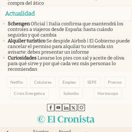
compra del ático
Actualidad
Schengen
Oficial | Italia confirma que mantendrá los
controles a viajeros desde España: hasta cuándo
seguirán y qué cambia
Alquiler turístico
Se despide Airbnb | El Gobierno puede
cancelar el permiso para alquilar tu vivienda sin
avisarte: debes presentar un informe
Curiosidades
Lavarse los pies con sal y aceite de oliva:
para qué sirve y por qué cada vez más personas lo
recomiendan
Netflix
Celulares
Empleo
SEPE
Precios
Crisis Energetica
Subsidio
Horóscopo
abre en nueva pestaña
abre en nueva pestaña
abre en nueva pestaña
abre en nueva pestaña
abre en nueva pestaña