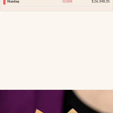
-0,06
%
$
26.348,35
Nasdaq