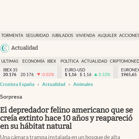
Últimas Noticias
TORMENTA
SEGURIDAD
JUBILADOS
VIVIENDA
ALQUILER
ACCIONE
Economía y finanzas
SOCIAL
Argentina
Actualidad
Política
España
Actualidad
ULTIMAS
ECONOMÍA
IBEX
POLÍTICA
ACTUALIDAD
CRIPTOMONE
México
NOTICIAS
Y
Y
IBEX 35
EURO-USD
EURONE
Criptomonedas
20.176
20.176
-0.02
%
$
1,16
$
1,16
0.33
%
USA
1965,65
FINANZAS
EURO
Cronista España
Actualidad
Animales
Colombia
España
Uruguay
Sorpresa
El depredador felino americano que se
creía extinto hace 10 años y reapareció
en su hábitat natural
Una cámara trampa instalada en un bosque de alta