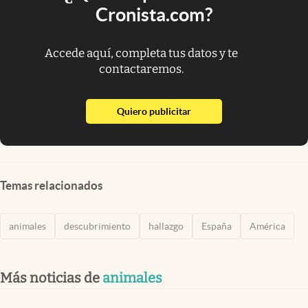
Cronista.com?
Accede aquí, completa tus datos y te
contactaremos.
abre en nueva pestaña
Quiero publicitar
Temas relacionados
animales
descubrimiento
hallazgo
España
América
Más noticias de
animales