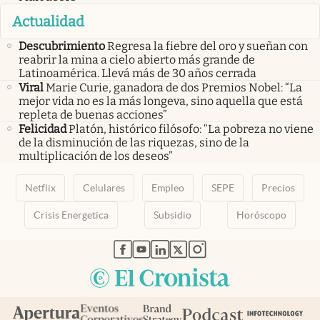
Actualidad
Descubrimiento
Regresa la fiebre del oro y sueñan con
reabrir la mina a cielo abierto más grande de
Latinoamérica. Llevá más de 30 años cerrada
Viral
Marie Curie, ganadora de dos Premios Nobel: “La
mejor vida no es la más longeva, sino aquella que está
repleta de buenas acciones”
Felicidad
Platón, histórico filósofo: “La pobreza no viene
de la disminución de las riquezas, sino de la
multiplicación de los deseos”
Netflix
Celulares
Empleo
SEPE
Precios
Crisis Energetica
Subsidio
Horóscopo
abre en nueva pestaña
abre en nueva pestaña
abre en nueva pestaña
abre en nueva pestaña
abre en nueva pestaña