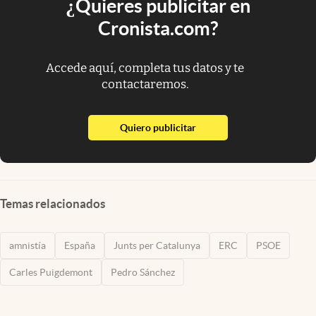
¿Quieres publicitar en
Cronista.com?
Accede aquí, completa tus datos y te
contactaremos.
abre en nueva pestaña
Quiero publicitar
Temas relacionados
amnistía
España
Junts per Catalunya
ERC
PSOE
Carles Puigdemont
Pedro Sánchez