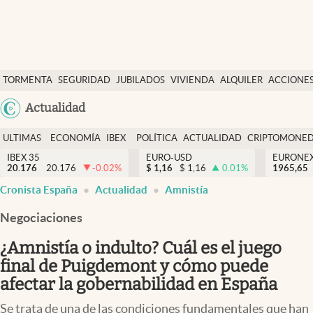
Últimas Noticias
TORMENTA
SEGURIDAD
JUBILADOS
VIVIENDA
ALQUILER
ACCIONE
Economía y finanzas
SOCIAL
Argentina
Actualidad
Política
España
Actualidad
ULTIMAS
ECONOMÍA
IBEX
POLÍTICA
ACTUALIDAD
CRIPTOMONE
México
NOTICIAS
Y
Y
IBEX 35
EURO-USD
EURONE
Criptomonedas
20.176
20.176
-0.02
%
$
1,16
$
1,16
0.01
%
USA
1965,65
FINANZAS
EURO
Cronista España
Actualidad
Amnistía
Colombia
España
Uruguay
Negociaciones
¿Amnistía o indulto? Cuál es el juego
final de Puigdemont y cómo puede
afectar la gobernabilidad en España
Se trata de una de las condiciones fundamentales que han