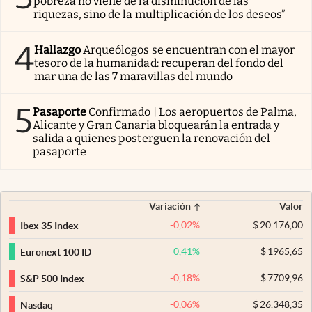
pobreza no viene de la disminución de las
riquezas, sino de la multiplicación de los deseos”
4
Hallazgo
Arqueólogos se encuentran con el mayor
tesoro de la humanidad: recuperan del fondo del
mar una de las 7 maravillas del mundo
5
Pasaporte
Confirmado | Los aeropuertos de Palma,
Alicante y Gran Canaria bloquearán la entrada y
salida a quienes posterguen la renovación del
pasaporte
Variación
Valor
-0,02
%
$
20.176,00
Ibex 35 Index
0,41
%
$
1965,65
Euronext 100 ID
-0,18
%
$
7709,96
S&P 500 Index
-0,06
%
$
26.348,35
Nasdaq