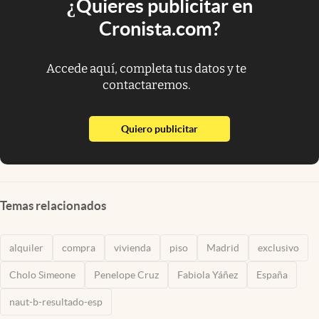
¿Quieres publicitar en
Cronista.com?
Accede aquí, completa tus datos y te
contactaremos.
abre en nueva pestaña
Quiero publicitar
Temas relacionados
alquiler
compra
vivienda
piso
Madrid
exclusivo
Cholo Simeone
Penelope Cruz
Fabiola Yáñez
España
naut-b-resultado-esp