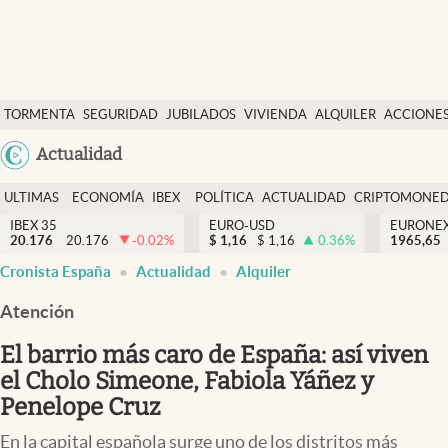
Últimas Noticias
TORMENTA
SEGURIDAD
JUBILADOS
VIVIENDA
ALQUILER
ACCIONE
Economía y finanzas
SOCIAL
Argentina
Actualidad
Política
España
Actualidad
ULTIMAS
ECONOMÍA
IBEX
POLÍTICA
ACTUALIDAD
CRIPTOMONE
México
NOTICIAS
Y
Y
IBEX 35
EURO-USD
EURONE
Criptomonedas
20.176
20.176
-0.02
%
$
1,16
$
1,16
0.36
%
USA
1965,65
FINANZAS
EURO
Cronista España
Actualidad
Alquiler
Colombia
España
Uruguay
Atención
El barrio más caro de España: así viven
el Cholo Simeone, Fabiola Yáñez y
Penelope Cruz
En la capital española surge uno de los distritos más