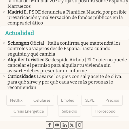
la final del Mundial 2030 y fija su postura sobre España y
Marruecos
Madrid
El PSOE denuncia a Planifica Madrid por posible
prevaricación y malversación de fondos públicos en la
compra del ático
Actualidad
Schengen
Oficial | Italia confirma que mantendrá los
controles a viajeros desde España: hasta cuándo
seguirán y qué cambia
Alquiler turístico
Se despide Airbnb | El Gobierno puede
cancelar el permiso para alquilar tu vivienda sin
avisarte: debes presentar un informe
Curiosidades
Lavarse los pies con sal y aceite de oliva:
para qué sirve y por qué cada vez más personas lo
recomiendan
Netflix
Celulares
Empleo
SEPE
Precios
Crisis Energetica
Subsidio
Horóscopo
abre en nueva pestaña
abre en nueva pestaña
abre en nueva pestaña
abre en nueva pestaña
abre en nueva pestaña