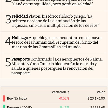
“Gané en tranquilidad, pero perdí en soledad”
3
Felicidad
Platón, histórico filósofo griego: “La
pobreza no viene de la disminución de las
riquezas, sino de la multiplicación de los deseos”
4
Hallazgo
Arqueólogos se encuentran con el mayor
tesoro de la humanidad: recuperan del fondo del
mar una de las 7 maravillas del mundo
5
Pasaporte
Confirmado | Los aeropuertos de Palma,
Alicante y Gran Canaria bloquearán la entrada y
salida a quienes posterguen la renovación del
pasaporte
Variación
Valor
-0,02
%
$
20.176,00
Ibex 35 Index
0,41
%
$
1965,65
Euronext 100 ID