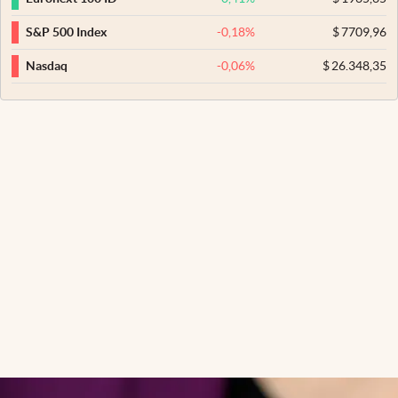
-0,18
%
$
7709,96
S&P 500 Index
-0,06
%
$
26.348,35
Nasdaq