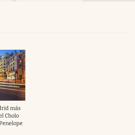
Uruguay
drid más
el Cholo
 Penelope