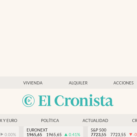
VIVIENDA
ALQUILER
ACCIONES
EX Y EURO
POLÍTICA
ACTUALIDAD
C
EURONEXT
S&P 500
0.00
%
1965,65
1965,65
0.41
%
7723,55
7723,55
-0