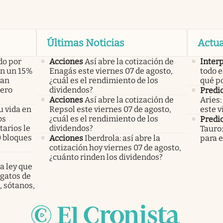
Últimas Noticias
Actua
do por
Acciones
Así abre la cotización de
Inter
án un 15%
Enagás este viernes 07 de agosto,
todo e
yan
¿cuál es el rendimiento de los
qué po
pero
dividendos?
Predic
Acciones
Así abre la cotización de
Aries:
u vida en
Repsol este viernes 07 de agosto,
este v
os
¿cuál es el rendimiento de los
Predic
arios le
dividendos?
Tauro:
0 bloques
Acciones
Iberdrola: así abre la
para e
cotización hoy viernes 07 de agosto,
¿cuánto rinden los dividendos?
a ley que
gatos de
, sótanos,