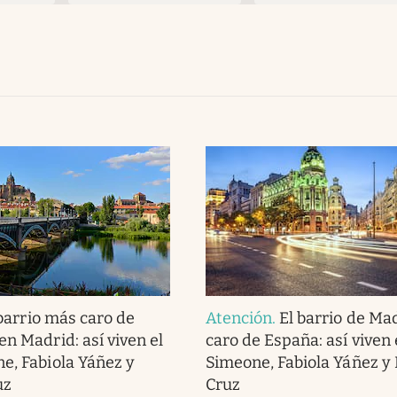
barrio más caro de
Atención
.
El barrio de Ma
en Madrid: así viven el
caro de España: así viven 
e, Fabiola Yáñez y
Simeone, Fabiola Yáñez y
uz
Cruz