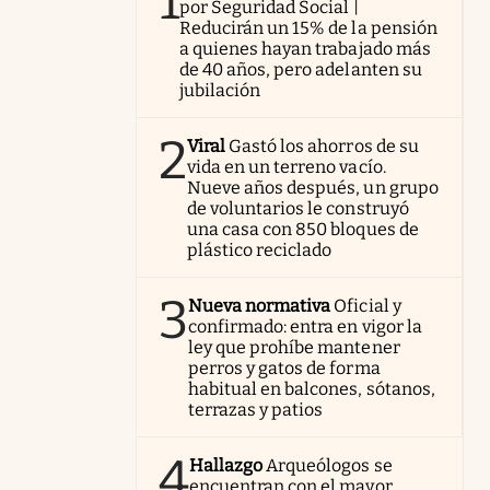
1
por Seguridad Social |
Reducirán un 15% de la pensión
a quienes hayan trabajado más
de 40 años, pero adelanten su
jubilación
2
Viral
Gastó los ahorros de su
vida en un terreno vacío.
Nueve años después, un grupo
de voluntarios le construyó
una casa con 850 bloques de
plástico reciclado
3
Nueva normativa
Oficial y
confirmado: entra en vigor la
ley que prohíbe mantener
perros y gatos de forma
habitual en balcones, sótanos,
terrazas y patios
4
Hallazgo
Arqueólogos se
encuentran con el mayor