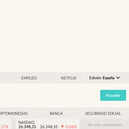
Edición:
España
EMPLEO
NETFLIX
Argentina
Acceder
España
México
RIPTOMONEDAS
BANCA
SEGURIDAD SOCIAL
USA
NASDAQ
Colombia
Ver más cotizaciones
.17
%
26.348,35
26.348,35
-0.06
%