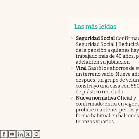
Las más leidas
Seguridad Social
Confirma
Seguridad Social | Reducir
de la pensión a quienes ha
trabajado más de 40 años, 
adelanten su jubilación
Viral
Gastó los ahorros de s
un terreno vacío. Nueve añ
después, un grupo de volunt
construyó una casa con 85
de plástico reciclado
Nueva normativa
Oficial y
confirmado: entra en vigor l
prohíbe mantener perros y 
forma habitual en balcones
terrazas y patios
abre en nueva pestaña
abre en nueva pestaña
abre en nueva pestaña
abre en nueva pestaña
abre en nueva pestaña