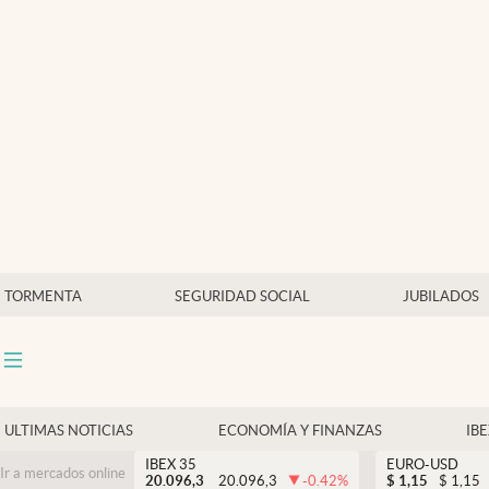
Últimas Noticias
Economía y finanzas
Política
Actualidad
Criptomonedas
TORMENTA
SEGURIDAD SOCIAL
JUBILADOS
ULTIMAS NOTICIAS
ECONOMÍA Y FINANZAS
IB
IBEX 35
EURO-USD
Ir a mercados online
20.096,3
20.096,3
-0.42
%
$
1,15
$
1,15