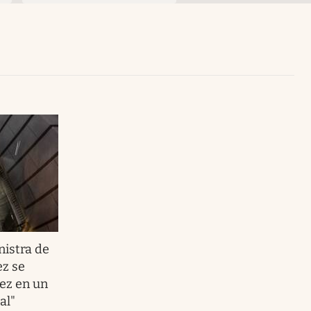
Uruguay
nistra de
z se
ñez en un
al"