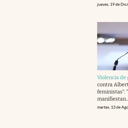
jueves, 19 de Di
Violencia de
contra Alber
feministas": 
manifiestan..
martes, 13 de Ag