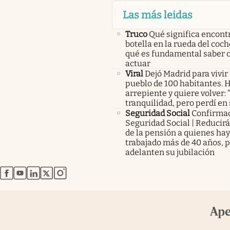
Las más leidas
Truco
Qué significa encont
botella en la rueda del coch
qué es fundamental saber
actuar
Viral
Dejó Madrid para vivir
pueblo de 100 habitantes. 
arrepiente y quiere volver:
tranquilidad, pero perdí en
Seguridad Social
Confirma
Seguridad Social | Reducir
de la pensión a quienes ha
trabajado más de 40 años, 
adelanten su jubilación
abre en nueva pestaña
abre en nueva pestaña
abre en nueva pestaña
abre en nueva pestaña
abre en nueva pestaña