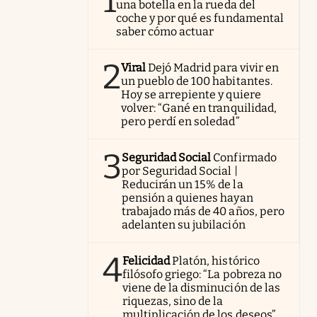
1
una botella en la rueda del
coche y por qué es fundamental
saber cómo actuar
2
Viral
Dejó Madrid para vivir en
un pueblo de 100 habitantes.
Hoy se arrepiente y quiere
volver: “Gané en tranquilidad,
pero perdí en soledad”
3
Seguridad Social
Confirmado
por Seguridad Social |
Reducirán un 15% de la
pensión a quienes hayan
trabajado más de 40 años, pero
adelanten su jubilación
4
Felicidad
Platón, histórico
filósofo griego: “La pobreza no
viene de la disminución de las
riquezas, sino de la
multiplicación de los deseos”