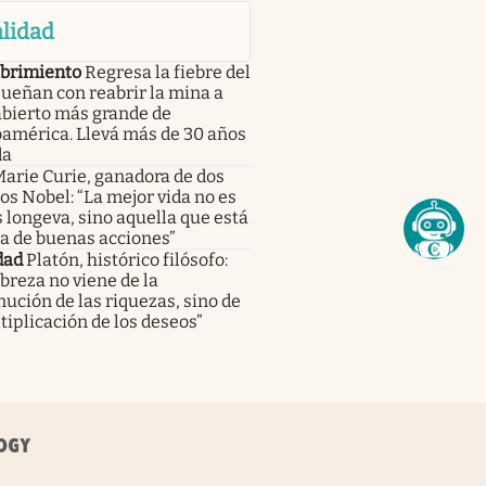
lidad
brimiento
Regresa la fiebre del
sueñan con reabrir la mina a
abierto más grande de
oamérica. Llevá más de 30 años
da
arie Curie, ganadora de dos
s Nobel: “La mejor vida no es
 longeva, sino aquella que está
a de buenas acciones”
dad
Platón, histórico filósofo:
breza no viene de la
ución de las riquezas, sino de
tiplicación de los deseos”