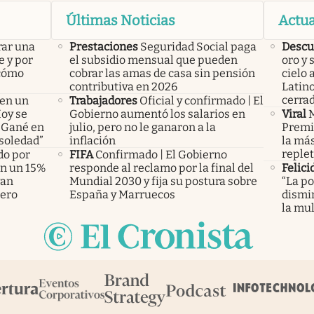
Últimas Noticias
Actua
rar una
Prestaciones
Seguridad Social paga
Descu
e y por
el subsidio mensual que pueden
oro y 
 cómo
cobrar las amas de casa sin pensión
cielo 
contributiva en 2026
Latin
cerra
 en un
Trabajadores
Oficial y confirmado | El
Hoy se
Gobierno aumentó los salarios en
Viral
M
 “Gané en
julio, pero no le ganaron a la
Premio
 soledad”
inflación
la más
replet
do por
FIFA
Confirmado | El Gobierno
án un 15%
responde al reclamo por la final del
Felici
yan
Mundial 2030 y fija su postura sobre
“La po
pero
España y Marruecos
dismin
la mul