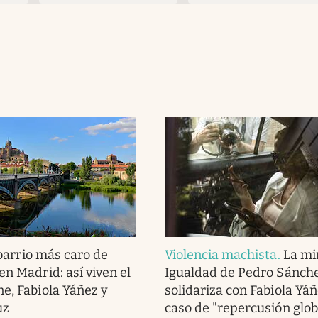
barrio más caro de
Violencia machista
.
La mi
en Madrid: así viven el
Igualdad de Pedro Sánche
e, Fabiola Yáñez y
solidariza con Fabiola Yá
uz
caso de "repercusión glob