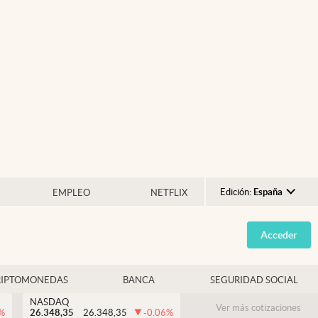
Edición:
España
EMPLEO
NETFLIX
Argentina
Acceder
España
México
RIPTOMONEDAS
BANCA
SEGURIDAD SOCIAL
USA
NASDAQ
Colombia
Ver más cotizaciones
%
26.348,35
26.348,35
-0.06
%