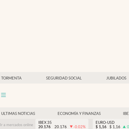
Últimas Noticias
Economía y finanzas
Política
Actualidad
Criptomonedas
TORMENTA
SEGURIDAD SOCIAL
JUBILADOS
ULTIMAS NOTICIAS
ECONOMÍA Y FINANZAS
IB
IBEX 35
EURO-USD
Ir a mercados online
20.176
20.176
-0.02
%
$
1,16
$
1,16
0