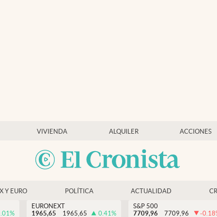
VIVIENDA
ALQUILER
ACCIONES
EX Y EURO
POLÍTICA
ACTUALIDAD
C
EURONEXT
S&P 500
.01
%
1965,65
1965,65
0.41
%
7709,96
7709,96
-0.18