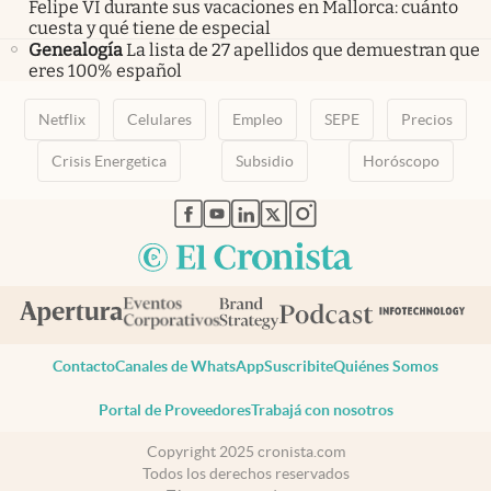
Felipe VI durante sus vacaciones en Mallorca: cuánto
cuesta y qué tiene de especial
Genealogía
La lista de 27 apellidos que demuestran que
eres 100% español
Netflix
Celulares
Empleo
SEPE
Precios
Crisis Energetica
Subsidio
Horóscopo
abre en nueva pestaña
abre en nueva pestaña
abre en nueva pestaña
abre en nueva pestaña
abre en nueva pestaña
Contacto
Canales de WhatsApp
Suscribite
Quiénes Somos
Portal de Proveedores
Trabajá con nosotros
Copyright 2025 cronista.com
Todos los derechos reservados