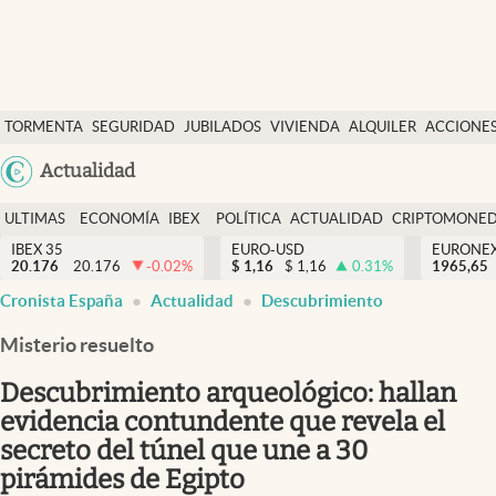
Últimas Noticias
TORMENTA
SEGURIDAD
JUBILADOS
VIVIENDA
ALQUILER
ACCIONE
Economía y finanzas
SOCIAL
Argentina
Actualidad
Política
España
Actualidad
ULTIMAS
ECONOMÍA
IBEX
POLÍTICA
ACTUALIDAD
CRIPTOMONE
México
NOTICIAS
Y
Y
IBEX 35
EURO-USD
EURONE
Criptomonedas
20.176
20.176
-0.02
%
$
1,16
$
1,16
0.31
%
USA
1965,65
FINANZAS
EURO
Cronista España
Actualidad
Descubrimiento
Colombia
España
Uruguay
Misterio resuelto
Descubrimiento arqueológico: hallan
evidencia contundente que revela el
secreto del túnel que une a 30
pirámides de Egipto