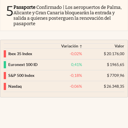
5
Pasaporte
Confirmado | Los aeropuertos de Palma,
Alicante y Gran Canaria bloquearán la entrada y
salida a quienes posterguen la renovación del
pasaporte
Variación
Valor
-0,02
%
$
20.176,00
Ibex 35 Index
0,41
%
$
1965,65
Euronext 100 ID
-0,18
%
$
7709,96
S&P 500 Index
-0,06
%
$
26.348,35
Nasdaq