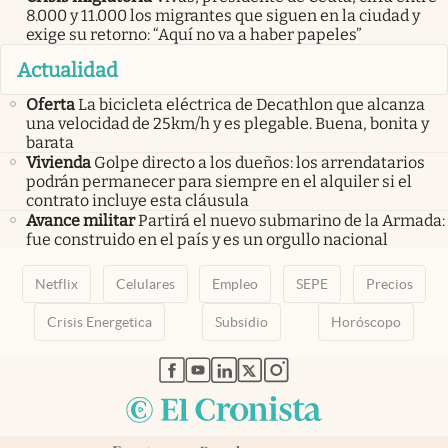
8.000 y 11.000 los migrantes que siguen en la ciudad y
exige su retorno: “Aquí no va a haber papeles”
Actualidad
Oferta
La bicicleta eléctrica de Decathlon que alcanza
una velocidad de 25km/h y es plegable. Buena, bonita y
barata
Vivienda
Golpe directo a los dueños: los arrendatarios
podrán permanecer para siempre en el alquiler si el
contrato incluye esta cláusula
Avance militar
Partirá el nuevo submarino de la Armada:
fue construido en el país y es un orgullo nacional
Netflix
Celulares
Empleo
SEPE
Precios
Crisis Energetica
Subsidio
Horóscopo
abre en nueva pestaña
abre en nueva pestaña
abre en nueva pestaña
abre en nueva pestaña
abre en nueva pestaña