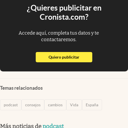
¿Quieres publicitar en
Cronista.com?
Accede aquí, completa tus datos y te
contactaremos.
abre en nueva pestaña
Quiero publicitar
Temas relacionados
podcast
consejos
cambios
Vida
España
Más noticias de
podcast