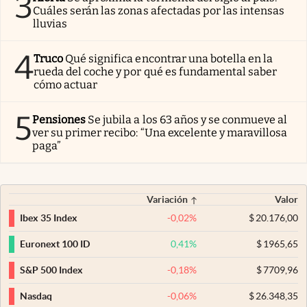
3
Cuáles serán las zonas afectadas por las intensas
lluvias
4
Truco
Qué significa encontrar una botella en la
rueda del coche y por qué es fundamental saber
cómo actuar
5
Pensiones
Se jubila a los 63 años y se conmueve al
ver su primer recibo: “Una excelente y maravillosa
paga”
Variación
Valor
-0,02
%
$
20.176,00
Ibex 35 Index
0,41
%
$
1965,65
Euronext 100 ID
-0,18
%
$
7709,96
S&P 500 Index
-0,06
%
$
26.348,35
Nasdaq