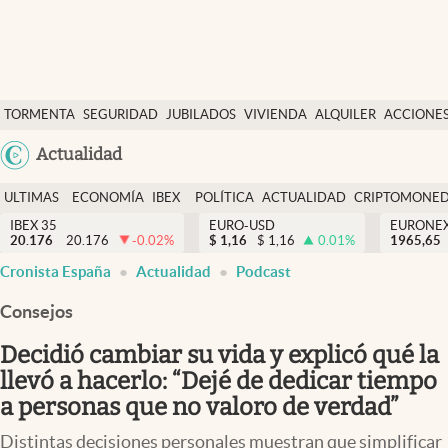
Últimas Noticias
TORMENTA
SEGURIDAD
JUBILADOS
VIVIENDA
ALQUILER
ACCIONE
Economía y finanzas
SOCIAL
Argentina
Actualidad
Política
España
Actualidad
ULTIMAS
ECONOMÍA
IBEX
POLÍTICA
ACTUALIDAD
CRIPTOMONE
México
NOTICIAS
Y
Y
IBEX 35
EURO-USD
EURONE
Criptomonedas
20.176
20.176
-0.02
%
$
1,16
$
1,16
0.01
%
USA
1965,65
FINANZAS
EURO
Cronista España
Actualidad
Podcast
Colombia
España
Uruguay
Consejos
Decidió cambiar su vida y explicó qué la
llevó a hacerlo: “Dejé de dedicar tiempo
a personas que no valoro de verdad”
Distintas decisiones personales muestran que simplificar