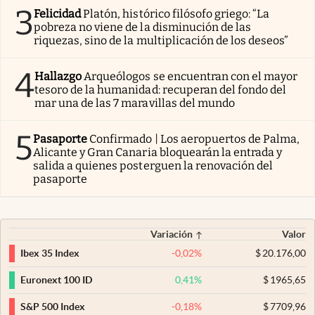
3
Felicidad
Platón, histórico filósofo griego: “La
pobreza no viene de la disminución de las
riquezas, sino de la multiplicación de los deseos”
4
Hallazgo
Arqueólogos se encuentran con el mayor
tesoro de la humanidad: recuperan del fondo del
mar una de las 7 maravillas del mundo
5
Pasaporte
Confirmado | Los aeropuertos de Palma,
Alicante y Gran Canaria bloquearán la entrada y
salida a quienes posterguen la renovación del
pasaporte
Variación
Valor
-0,02
%
$
20.176,00
Ibex 35 Index
0,41
%
$
1965,65
Euronext 100 ID
-0,18
%
$
7709,96
S&P 500 Index