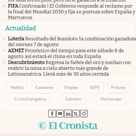
FIFA
Confirmado | El Gobierno responde al reclamo por
la final del Mundial 2030 y fija su postura sobre España y
Marruecos
Actualidad
Lotería
Resultado del Bonoloto: la combinación ganadora
del viernes 7 de agosto
AEMET
Pronóstico del tiempo para este sábado 8 de
agosto: así estará el clima en toda España
Descubrimiento
Regresa la fiebre del oro y sueñan con
reabrir la mina a cielo abierto más grande de
Latinoamérica. Llevá más de 30 años cerrada
Netflix
Celulares
Empleo
SEPE
Precios
Crisis Energetica
Subsidio
Horóscopo
abre en nueva pestaña
abre en nueva pestaña
abre en nueva pestaña
abre en nueva pestaña
abre en nueva pestaña