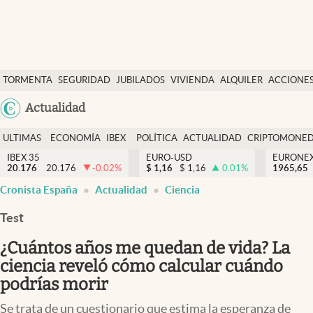
Últimas Noticias
TORMENTA
SEGURIDAD
JUBILADOS
VIVIENDA
ALQUILER
ACCIONE
Economía y finanzas
SOCIAL
Argentina
Actualidad
Política
España
Actualidad
ULTIMAS
ECONOMÍA
IBEX
POLÍTICA
ACTUALIDAD
CRIPTOMONE
México
NOTICIAS
Y
Y
IBEX 35
EURO-USD
EURONE
Criptomonedas
20.176
20.176
-0.02
%
$
1,16
$
1,16
0.01
%
USA
1965,65
FINANZAS
EURO
Cronista España
Actualidad
Ciencia
Colombia
España
Uruguay
Test
¿Cuántos años me quedan de vida? La
ciencia reveló cómo calcular cuándo
podrías morir
Se trata de un cuestionario que estima la esperanza de