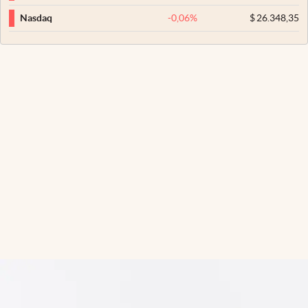
-0,06
%
$
26.348,35
Nasdaq