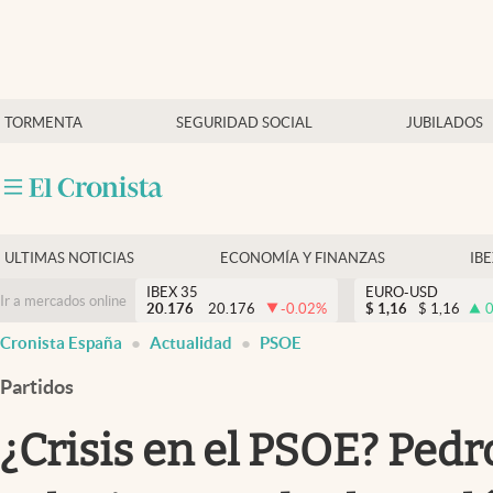
Últimas Noticias
TORMENTA
SEGURIDAD SOCIAL
JUBILADOS
Economía y finanzas
Política
Actualidad
Criptomonedas
ULTIMAS NOTICIAS
ECONOMÍA Y FINANZAS
IB
IBEX 35
EURO-USD
Ir a mercados online
20.176
20.176
-0.02
%
$
1,16
$
1,16
0
Cronista España
Actualidad
PSOE
Partidos
¿Crisis en el PSOE? Pedr