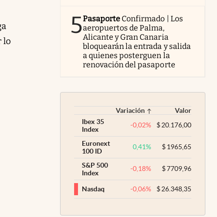
5
Pasaporte
Confirmado | Los
ga
aeropuertos de Palma,
Alicante y Gran Canaria
 lo
bloquearán la entrada y salida
a quienes posterguen la
renovación del pasaporte
Variación
Valor
Ibex 35
-0,02
%
$
20.176,00
Index
Euronext
0,41
%
$
1965,65
100 ID
S&P 500
-0,18
%
$
7709,96
Index
-0,06
%
$
26.348,35
Nasdaq