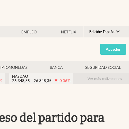
Edición:
España
EMPLEO
NETFLIX
Argentina
Acceder
España
México
RIPTOMONEDAS
BANCA
SEGURIDAD SOCIAL
USA
NASDAQ
Colombia
Ver más cotizaciones
%
26.348,35
26.348,35
-0.06
%
Uruguay
eso del partido para