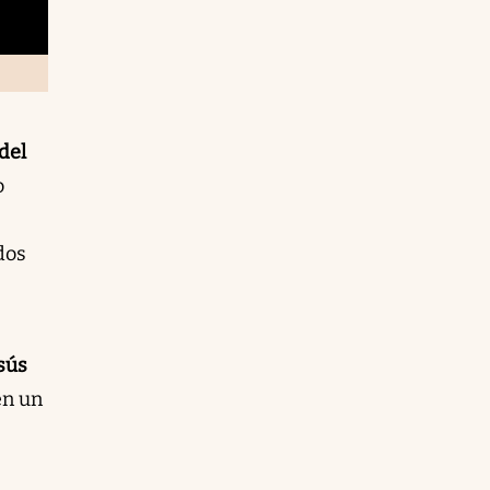
 del
o
dos
sús
en un