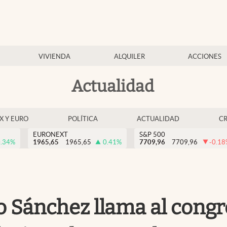
VIVIENDA
ALQUILER
ACCIONES
Actualidad
EX Y EURO
POLÍTICA
ACTUALIDAD
C
EURONEXT
S&P 500
.34
%
1965,65
1965,65
0.41
%
7709,96
7709,96
-0.18
o Sánchez llama al congr