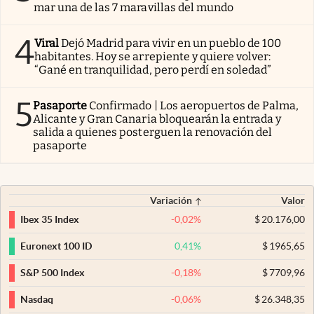
mar una de las 7 maravillas del mundo
4
Viral
Dejó Madrid para vivir en un pueblo de 100
habitantes. Hoy se arrepiente y quiere volver:
“Gané en tranquilidad, pero perdí en soledad”
5
Pasaporte
Confirmado | Los aeropuertos de Palma,
Alicante y Gran Canaria bloquearán la entrada y
salida a quienes posterguen la renovación del
pasaporte
Variación
Valor
-0,02
%
$
20.176,00
Ibex 35 Index
0,41
%
$
1965,65
Euronext 100 ID
-0,18
%
$
7709,96
S&P 500 Index
-0,06
%
$
26.348,35
Nasdaq