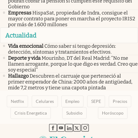
podrán cobrar la pensión si cumplen este requisito del
Gobierno
Empresas
HispaSat, propiedad de Indra, consigue el
mayor contrato para poner en marcha el proyecto IRIS2
por más de 1.600 millones
Actualidad
Vida emocional
Cómo saber si tengo depresión:
detección, síntomas y tratamientos efectivos.
Deporte y vida
Mourinho, DT del Real Madrid: “No me
llamen arrogante, porque lo que digo es verdad. Creo que
soy especial”
Hallazgo
Descubren el carruaje que perteneció al
primer emperador de China: 2000 años de antigüedad,
mide 7,2 metros y tiene una capota pintada
Netflix
Celulares
Empleo
SEPE
Precios
Crisis Energetica
Subsidio
Horóscopo
abre en nueva pestaña
abre en nueva pestaña
abre en nueva pestaña
abre en nueva pestaña
abre en nueva pestaña