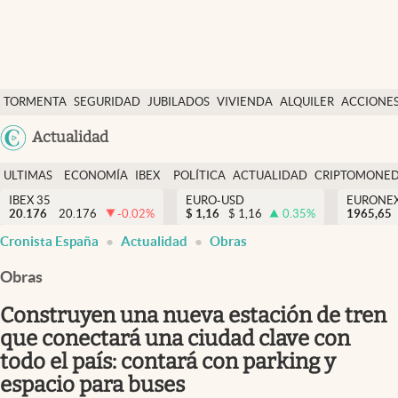
Últimas Noticias
TORMENTA
SEGURIDAD
JUBILADOS
VIVIENDA
ALQUILER
ACCIONE
Economía y finanzas
SOCIAL
Argentina
Actualidad
Política
España
Actualidad
ULTIMAS
ECONOMÍA
IBEX
POLÍTICA
ACTUALIDAD
CRIPTOMONE
México
NOTICIAS
Y
Y
IBEX 35
EURO-USD
EURONE
Criptomonedas
20.176
20.176
-0.02
%
$
1,16
$
1,16
0.35
%
USA
1965,65
FINANZAS
EURO
Cronista España
Actualidad
Obras
Colombia
España
Uruguay
Obras
Construyen una nueva estación de tren
que conectará una ciudad clave con
todo el país: contará con parking y
espacio para buses