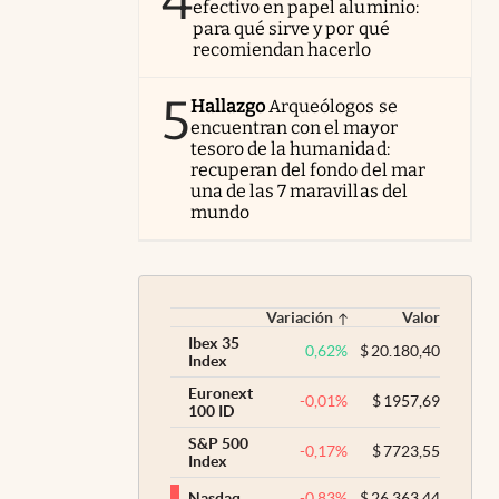
4
efectivo en papel aluminio:
para qué sirve y por qué
recomiendan hacerlo
5
Hallazgo
Arqueólogos se
encuentran con el mayor
tesoro de la humanidad:
recuperan del fondo del mar
una de las 7 maravillas del
mundo
Variación
Valor
Ibex 35
0,62
%
$
20.180,40
Index
Euronext
-0,01
%
$
1957,69
100 ID
S&P 500
-0,17
%
$
7723,55
Index
-0,83
%
$
26.363,44
Nasdaq