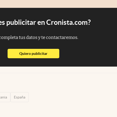
s publicitar en Cronista.com?
completa tus datos y te contactaremos.
abre en nueva pestaña
Quiero publicitar
ania
España