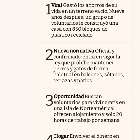
1
Viral
Gastó los ahorros de su
vida en un terreno vacío. Nueve
años después, un grupo de
voluntarios le construyó una
casa con 850 bloques de
plástico reciclado
2
Nueva normativa
Oficial y
confirmado: entra en vigor la
ley que prohíbe mantener
perros y gatos de forma
habitual en balcones, sótanos,
terrazas y patios
3
Oportunidad
Buscan
voluntarios para vivir gratis en
una isla de Norteamérica:
ofrecen alojamiento y solo 20
horas de trabajo por semana
Hogar
Envolver el dinero en