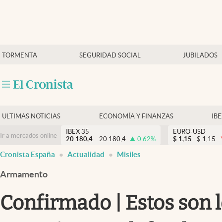
Últimas Noticias
TORMENTA
SEGURIDAD SOCIAL
JUBILADOS
Economía y finanzas
Política
Actualidad
Criptomonedas
ULTIMAS NOTICIAS
ECONOMÍA Y FINANZAS
IB
IBEX 35
EURO-USD
Ir a mercados online
20.180,4
20.180,4
0.62
%
$
1,15
$
1,15
Cronista España
Actualidad
Misiles
Armamento
Confirmado | Estos son 