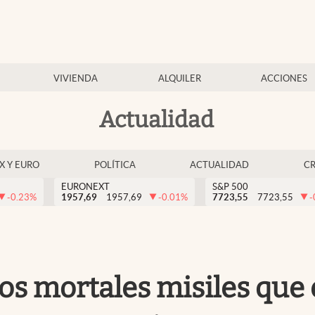
VIVIENDA
ALQUILER
ACCIONES
Actualidad
EX Y EURO
POLÍTICA
ACTUALIDAD
C
EURONEXT
S&P 500
-0.23
%
1957,69
1957,69
-0.01
%
7723,55
7723,55
-
los mortales misiles que