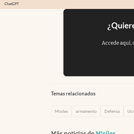
ChatGPT
¿Quiere
Accede aquí, 
Temas relacionados
Misiles
armamento
Defensa
Ucr
Más noticias de
Misiles