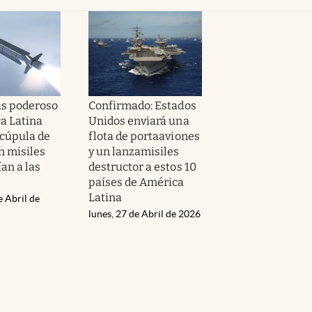
ás poderoso
Confirmado: Estados
a Latina
Unidos enviará una
“cúpula de
flota de portaaviones
n misiles
y un lanzamisiles
an a las
destructor a estos 10
países de América
Latina
e Abril de
lunes, 27 de Abril de 2026