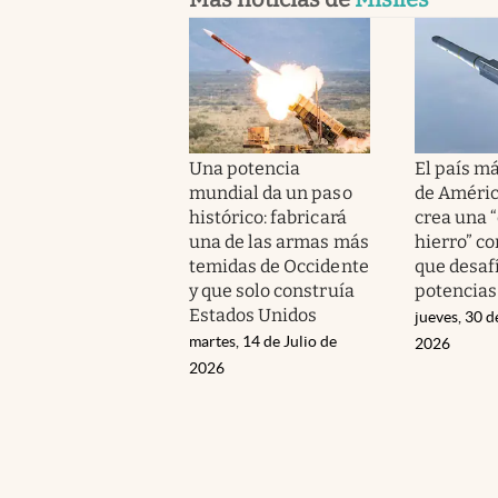
Una potencia
El país m
mundial da un paso
de Améric
histórico: fabricará
crea una 
una de las armas más
hierro” co
temidas de Occidente
que desafí
y que solo construía
potencias
Estados Unidos
jueves, 30 d
martes, 14 de Julio de
2026
2026