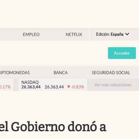
Edición:
España
EMPLEO
NETFLIX
Argentina
Acceder
España
México
RIPTOMONEDAS
BANCA
SEGURIDAD SOCIAL
USA
NASDAQ
Colombia
Ver más cotizaciones
0.17
%
26.363,44
26.363,44
-0.83
%
Uruguay
 el Gobierno donó a