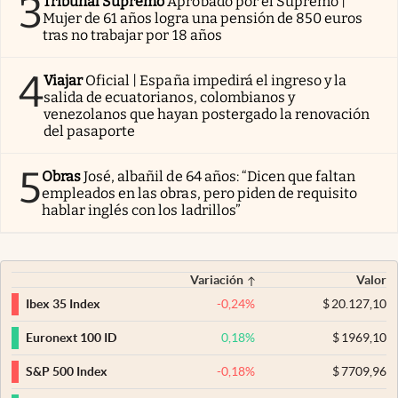
3
Tribunal Supremo
Aprobado por el Supremo |
Mujer de 61 años logra una pensión de 850 euros
tras no trabajar por 18 años
4
Viajar
Oficial | España impedirá el ingreso y la
salida de ecuatorianos, colombianos y
venezolanos que hayan postergado la renovación
del pasaporte
5
Obras
José, albañil de 64 años: “Dicen que faltan
empleados en las obras, pero piden de requisito
hablar inglés con los ladrillos”
Variación
Valor
-0,24
%
$
20.127,10
Ibex 35 Index
0,18
%
$
1969,10
Euronext 100 ID
-0,18
%
$
7709,96
S&P 500 Index