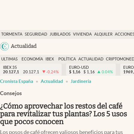
Últimas Noticias
TORMENTA
SEGURIDAD
JUBILADOS
VIVIENDA
ALQUILER
ACCIONE
Economía y finanzas
SOCIAL
Argentina
Actualidad
Política
España
Actualidad
ULTIMAS
ECONOMÍA
IBEX
POLÍTICA
ACTUALIDAD
CRIPTOMONE
México
NOTICIAS
Y
Y
IBEX 35
EURO-USD
EURO
Criptomonedas
20.127,1
20.127,1
-0.24
%
$
1,16
$
1,16
0.04
%
USA
1969,
FINANZAS
EURO
Cronista España
Actualidad
Jardinería
Colombia
España
Uruguay
Consejos
¿Cómo aprovechar los restos del café
para revitalizar tus plantas? Los 5 usos
que pocos conocen
Los posos de café ofrecen valiosos beneficios para tus