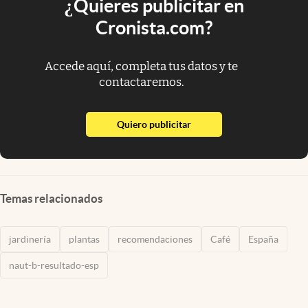
¿Quieres publicitar en
Cronista.com?
Accede aquí, completa tus datos y te
contactaremos.
abre en nueva pestaña
Quiero publicitar
Temas relacionados
jardinería
plantas
recomendaciones
Café
España
naut-b-resultado-esp