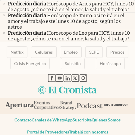
Predicción diaria
Horóscopo de Aries para HOY, lunes 10
de agosto: ¿cómo te irá en el amor, la salud y el trabajo?
Predicción diaria
Horóscopo de Tauro: así te irá en el
amor y el trabajo este lunes 10 de agosto, según los
astros
Predicción diaria
Horóscopo de Leo para HOY, lunes 10
de agosto: ¿cómo te irá en el amor, la salud y el trabajo?
Netflix
Celulares
Empleo
SEPE
Precios
Crisis Energetica
Subsidio
Horóscopo
abre en nueva pestaña
abre en nueva pestaña
abre en nueva pestaña
abre en nueva pestaña
abre en nueva pestaña
Contacto
Canales de WhatsApp
Suscribite
Quiénes Somos
Portal de Proveedores
Trabajá con nosotros