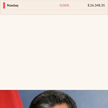
-0,06
%
$
26.348,35
Nasdaq