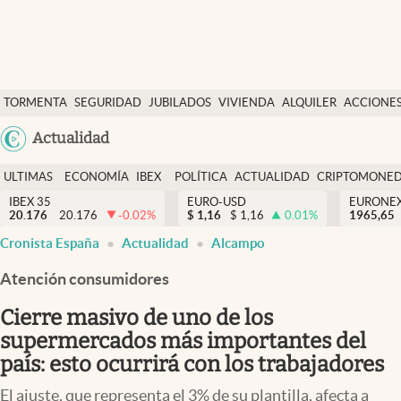
Últimas Noticias
TORMENTA
SEGURIDAD
JUBILADOS
VIVIENDA
ALQUILER
ACCIONE
Economía y finanzas
SOCIAL
Argentina
Actualidad
Política
España
Actualidad
ULTIMAS
ECONOMÍA
IBEX
POLÍTICA
ACTUALIDAD
CRIPTOMONE
México
NOTICIAS
Y
Y
IBEX 35
EURO-USD
EURONE
Criptomonedas
20.176
20.176
-0.02
%
$
1,16
$
1,16
0.01
%
USA
1965,65
FINANZAS
EURO
Cronista España
Actualidad
Alcampo
Colombia
España
Uruguay
Atención consumidores
Cierre masivo de uno de los
supermercados más importantes del
país: esto ocurrirá con los trabajadores
El ajuste, que representa el 3% de su plantilla, afecta a