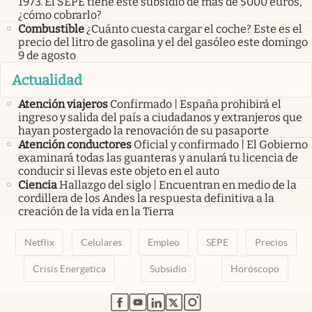
1973. El SEPE tiene este subsidio de más de 5000 euros,
¿cómo cobrarlo?
Combustible
¿Cuánto cuesta cargar el coche? Este es el
precio del litro de gasolina y el del gasóleo este domingo
9 de agosto
Actualidad
Atención viajeros
Confirmado | España prohibirá el
ingreso y salida del país a ciudadanos y extranjeros que
hayan postergado la renovación de su pasaporte
Atención conductores
Oficial y confirmado | El Gobierno
examinará todas las guanteras y anulará tu licencia de
conducir si llevas este objeto en el auto
Ciencia
Hallazgo del siglo | Encuentran en medio de la
cordillera de los Andes la respuesta definitiva a la
creación de la vida en la Tierra
Netflix
Celulares
Empleo
SEPE
Precios
Crisis Energetica
Subsidio
Horóscopo
abre en nueva pestaña
abre en nueva pestaña
abre en nueva pestaña
abre en nueva pestaña
abre en nueva pestaña