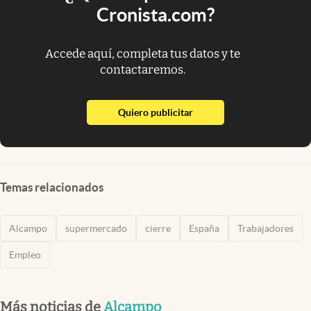
Cronista.com?
Accede aquí, completa tus datos y te
contactaremos.
abre en nueva pestaña
Quiero publicitar
Temas relacionados
Alcampo
supermercado
cierre
España
Trabajadores
Empleo
Más noticias de
Alcampo