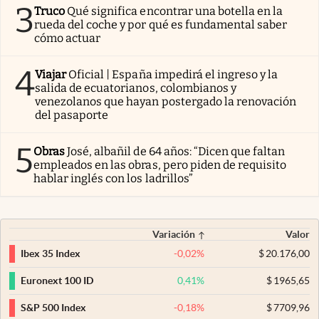
3
Truco
Qué significa encontrar una botella en la
rueda del coche y por qué es fundamental saber
cómo actuar
4
Viajar
Oficial | España impedirá el ingreso y la
salida de ecuatorianos, colombianos y
venezolanos que hayan postergado la renovación
del pasaporte
5
Obras
José, albañil de 64 años: “Dicen que faltan
empleados en las obras, pero piden de requisito
hablar inglés con los ladrillos”
Variación
Valor
-0,02
%
$
20.176,00
Ibex 35 Index
0,41
%
$
1965,65
Euronext 100 ID
-0,18
%
$
7709,96
S&P 500 Index