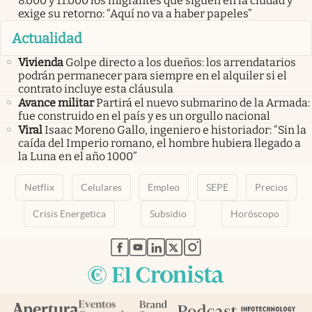
8.000 y 11.000 los migrantes que siguen en la ciudad y
exige su retorno: “Aquí no va a haber papeles”
Actualidad
Vivienda
Golpe directo a los dueños: los arrendatarios
podrán permanecer para siempre en el alquiler si el
contrato incluye esta cláusula
Avance militar
Partirá el nuevo submarino de la Armada:
fue construido en el país y es un orgullo nacional
Viral
Isaac Moreno Gallo, ingeniero e historiador: “Sin la
caída del Imperio romano, el hombre hubiera llegado a
la Luna en el año 1000”
Netflix
Celulares
Empleo
SEPE
Precios
Crisis Energetica
Subsidio
Horóscopo
abre en nueva pestaña
abre en nueva pestaña
abre en nueva pestaña
abre en nueva pestaña
abre en nueva pestaña