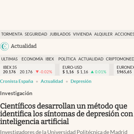
Últimas Noticias
TORMENTA
SEGURIDAD
JUBILADOS
VIVIENDA
ALQUILER
ACCIONE
Economía y finanzas
SOCIAL
Argentina
Actualidad
Política
España
Actualidad
ULTIMAS
ECONOMÍA
IBEX
POLÍTICA
ACTUALIDAD
CRIPTOMONE
México
NOTICIAS
Y
Y
IBEX 35
EURO-USD
EURONE
Criptomonedas
20.176
20.176
-0.02
%
$
1,16
$
1,16
0.01
%
USA
1965,65
FINANZAS
EURO
Cronista España
Actualidad
Depresión
Colombia
España
Uruguay
Investigación
Científicos desarrollan un método que
identifica los síntomas de depresión con
inteligencia artificial
Investigadores de la Universidad Politécnica de Madrid