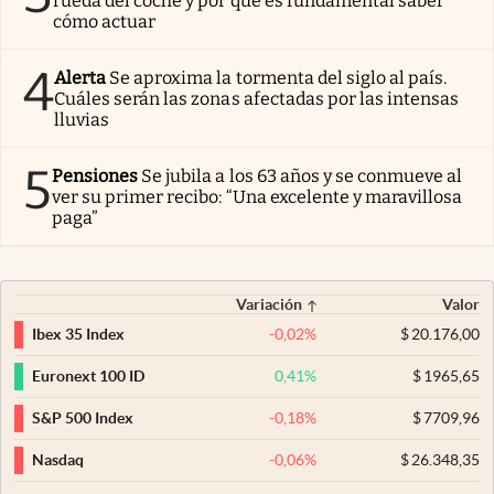
rueda del coche y por qué es fundamental saber
cómo actuar
4
Alerta
Se aproxima la tormenta del siglo al país.
Cuáles serán las zonas afectadas por las intensas
lluvias
5
Pensiones
Se jubila a los 63 años y se conmueve al
ver su primer recibo: “Una excelente y maravillosa
paga”
Variación
Valor
-0,02
%
$
20.176,00
Ibex 35 Index
0,41
%
$
1965,65
Euronext 100 ID
-0,18
%
$
7709,96
S&P 500 Index
-0,06
%
$
26.348,35
Nasdaq