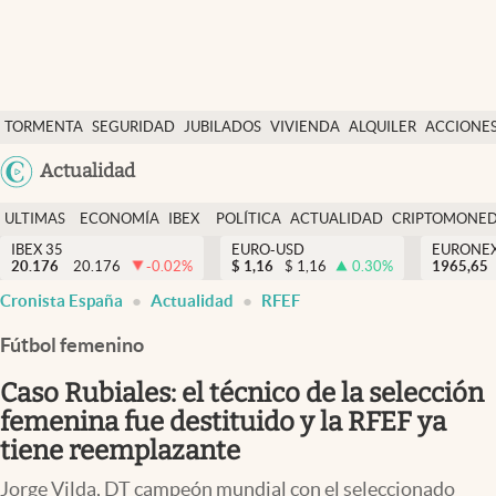
Últimas Noticias
TORMENTA
SEGURIDAD
JUBILADOS
VIVIENDA
ALQUILER
ACCIONE
Economía y finanzas
SOCIAL
Argentina
Actualidad
Política
España
Actualidad
ULTIMAS
ECONOMÍA
IBEX
POLÍTICA
ACTUALIDAD
CRIPTOMONE
México
NOTICIAS
Y
Y
IBEX 35
EURO-USD
EURONE
Criptomonedas
20.176
20.176
-0.02
%
$
1,16
$
1,16
0.30
%
USA
1965,65
FINANZAS
EURO
Cronista España
Actualidad
RFEF
Colombia
España
Uruguay
Fútbol femenino
Caso Rubiales: el técnico de la selección
femenina fue destituido y la RFEF ya
tiene reemplazante
Jorge Vilda, DT campeón mundial con el seleccionado