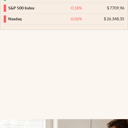
-0,18
%
$
7709,96
S&P 500 Index
-0,06
%
$
26.348,35
Nasdaq