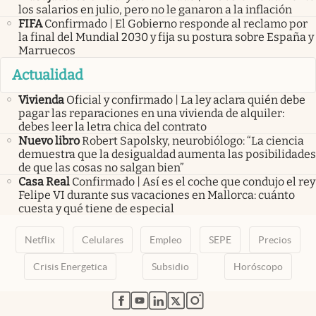
los salarios en julio, pero no le ganaron a la inflación
FIFA
Confirmado | El Gobierno responde al reclamo por
la final del Mundial 2030 y fija su postura sobre España y
Marruecos
Actualidad
Vivienda
Oficial y confirmado | La ley aclara quién debe
pagar las reparaciones en una vivienda de alquiler:
debes leer la letra chica del contrato
Nuevo libro
Robert Sapolsky, neurobiólogo: “La ciencia
demuestra que la desigualdad aumenta las posibilidades
de que las cosas no salgan bien”
Casa Real
Confirmado | Así es el coche que condujo el rey
Felipe VI durante sus vacaciones en Mallorca: cuánto
cuesta y qué tiene de especial
Netflix
Celulares
Empleo
SEPE
Precios
Crisis Energetica
Subsidio
Horóscopo
abre en nueva pestaña
abre en nueva pestaña
abre en nueva pestaña
abre en nueva pestaña
abre en nueva pestaña