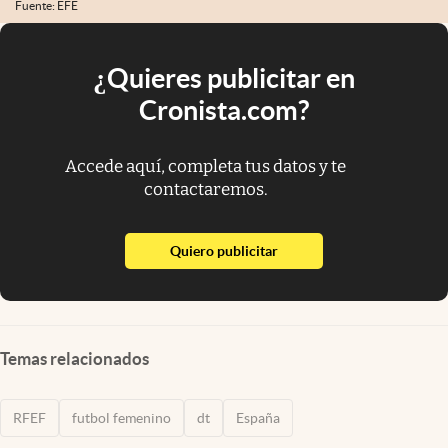
Fuente: EFE
¿Quieres publicitar en
Cronista.com?
Accede aquí, completa tus datos y te
contactaremos.
abre en nueva pestaña
Quiero publicitar
Temas relacionados
RFEF
futbol femenino
dt
España