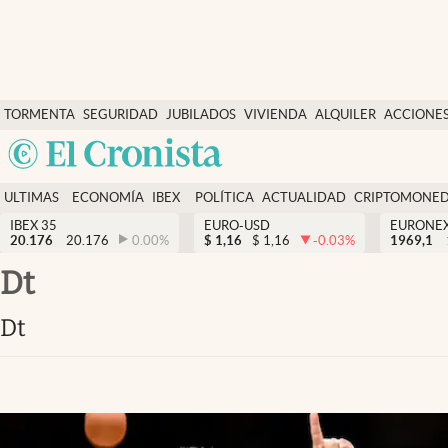
Últimas Noticias
TORMENTA
SEGURIDAD
JUBILADOS
VIVIENDA
ALQUILER
ACCIONE
Economía y finanzas
SOCIAL
Argentina
Política
España
Actualidad
ULTIMAS
ECONOMÍA
IBEX
POLÍTICA
ACTUALIDAD
CRIPTOMONE
México
NOTICIAS
Y
Y
IBEX 35
EURO-USD
EURONE
Criptomonedas
20.176
20.176
0.00
%
$
1,16
$
1,16
-0.03
%
USA
1969,1
FINANZAS
EURO
Colombia
dt
España
Uruguay
dt