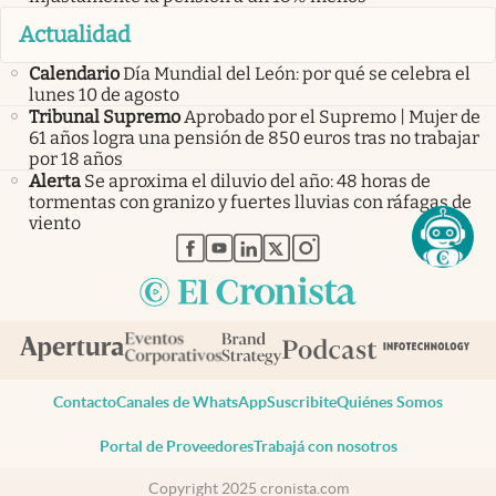
Actualidad
Calendario
Día Mundial del León: por qué se celebra el
lunes 10 de agosto
Tribunal Supremo
Aprobado por el Supremo | Mujer de
61 años logra una pensión de 850 euros tras no trabajar
por 18 años
Alerta
Se aproxima el diluvio del año: 48 horas de
tormentas con granizo y fuertes lluvias con ráfagas de
viento
abre en nueva pestaña
abre en nueva pestaña
abre en nueva pestaña
abre en nueva pestaña
abre en nueva pestaña
Contacto
Canales de WhatsApp
Suscribite
Quiénes Somos
Portal de Proveedores
Trabajá con nosotros
Copyright 2025 cronista.com