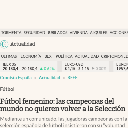
Últimas Noticias
TORMENTA
SEGURIDAD
JUBILADOS
VIVIENDA
ALQUILER
ACCIONE
Economía y finanzas
SOCIAL
Argentina
Actualidad
Política
España
Actualidad
ULTIMAS
ECONOMÍA
IBEX
POLÍTICA
ACTUALIDAD
CRIPTOMONE
México
NOTICIAS
Y
Y
IBEX 35
EURO-USD
EURO
Criptomonedas
20.180,4
20.180,4
0.62
%
$
1,15
$
1,15
0.00
%
USA
1957,
FINANZAS
EURO
abre en nueva pestaña
abre en nueva pestaña
abre en nueva pestaña
abre en nueva pestaña
Cronista España
Actualidad
RFEF
Colombia
España
Uruguay
Fútbol
Fútbol femenino: las campeonas del
mundo no quieren volver a la Selección
Mediante un comunicado, las jugadoras campeonas con la
selección española de fútbol insistieron con su "voluntad