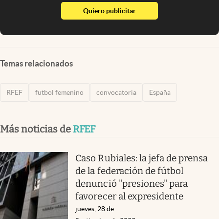
abre en nueva pestaña
Quiero publicitar
Temas relacionados
RFEF
futbol femenino
convocatoria
España
Más noticias de
RFEF
Caso Rubiales: la jefa de prensa
de la federación de fútbol
denunció "presiones" para
favorecer al expresidente
jueves, 28 de