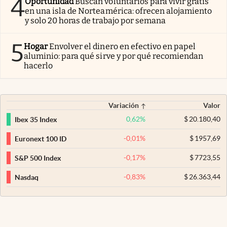
4
Oportunidad
Buscan voluntarios para vivir gratis
en una isla de Norteamérica: ofrecen alojamiento
y solo 20 horas de trabajo por semana
5
Hogar
Envolver el dinero en efectivo en papel
aluminio: para qué sirve y por qué recomiendan
hacerlo
Variación
Valor
0,62
%
$
20.180,40
Ibex 35 Index
-0,01
%
$
1957,69
Euronext 100 ID
-0,17
%
$
7723,55
S&P 500 Index
-0,83
%
$
26.363,44
Nasdaq