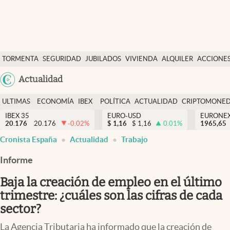
Últimas Noticias
TORMENTA
SEGURIDAD
JUBILADOS
VIVIENDA
ALQUILER
ACCIONE
Economía y finanzas
SOCIAL
Argentina
Actualidad
Política
España
Actualidad
ULTIMAS
ECONOMÍA
IBEX
POLÍTICA
ACTUALIDAD
CRIPTOMONE
México
NOTICIAS
Y
Y
IBEX 35
EURO-USD
EURONE
Criptomonedas
20.176
20.176
-0.02
%
$
1,16
$
1,16
0.01
%
USA
1965,65
FINANZAS
EURO
Cronista España
Actualidad
Trabajo
Colombia
España
Uruguay
Informe
Baja la creación de empleo en el último
trimestre: ¿cuáles son las cifras de cada
sector?
La Agencia Tributaria ha informado que la creación de