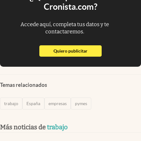
Cronista.com?
Accede aquí, completa tus datos y te
contactaremos.
abre en nueva pestaña
Quiero publicitar
Temas relacionados
trabajo
España
empresas
pymes
Más noticias de
trabajo