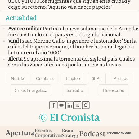
8.000 y 11.000 los migrantes que siguen en la ciudad y
exige su retorno: “Aquí no va a haber papeles”
Actualidad
Avance militar
Partirá el nuevo submarino de la Armada:
fue construido en el país y es un orgullo nacional
Viral
Isaac Moreno Gallo, ingeniero e historiador: “Sin la
caída del Imperio romano, el hombre hubiera llegado a
la Luna en el año 1000”
Alerta
Se aproxima la tormenta del siglo al país. Cuáles
serán las zonas afectadas por las intensas lluvias
Netflix
Celulares
Empleo
SEPE
Precios
Crisis Energetica
Subsidio
Horóscopo
abre en nueva pestaña
abre en nueva pestaña
abre en nueva pestaña
abre en nueva pestaña
abre en nueva pestaña