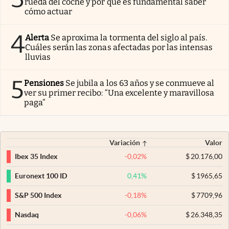
rueda del coche y por qué es fundamental saber
cómo actuar
4
Alerta
Se aproxima la tormenta del siglo al país.
Cuáles serán las zonas afectadas por las intensas
lluvias
5
Pensiones
Se jubila a los 63 años y se conmueve al
ver su primer recibo: “Una excelente y maravillosa
paga”
Variación
Valor
-0,02
%
$
20.176,00
Ibex 35 Index
0,41
%
$
1965,65
Euronext 100 ID
-0,18
%
$
7709,96
S&P 500 Index
-0,06
%
$
26.348,35
Nasdaq