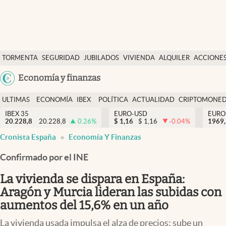
Últimas Noticias
TORMENTA
SEGURIDAD
JUBILADOS
VIVIENDA
ALQUILER
ACCIONE
Economía y finanzas
SOCIAL
Argentina
Economía y finanzas
Política
España
Actualidad
ULTIMAS
ECONOMÍA
IBEX
POLÍTICA
ACTUALIDAD
CRIPTOMONE
México
NOTICIAS
Y
Y
IBEX 35
EURO-USD
EURO
Criptomonedas
20.228,8
20.228,8
0.26
%
$
1,16
$
1,16
-0.04
%
USA
1969,
FINANZAS
EURO
Cronista España
Economía Y Finanzas
Colombia
España
Uruguay
Confirmado por el INE
La vivienda se dispara en España:
Aragón y Murcia lideran las subidas con
aumentos del 15,6% en un año
La vivienda usada impulsa el alza de precios: sube un