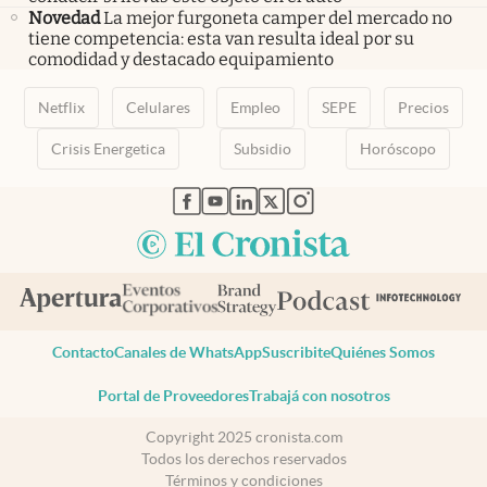
Novedad
La mejor furgoneta camper del mercado no
tiene competencia: esta van resulta ideal por su
comodidad y destacado equipamiento
Netflix
Celulares
Empleo
SEPE
Precios
Crisis Energetica
Subsidio
Horóscopo
abre en nueva pestaña
abre en nueva pestaña
abre en nueva pestaña
abre en nueva pestaña
abre en nueva pestaña
Contacto
Canales de WhatsApp
Suscribite
Quiénes Somos
Portal de Proveedores
Trabajá con nosotros
Copyright 2025 cronista.com
Todos los derechos reservados
Términos y condiciones