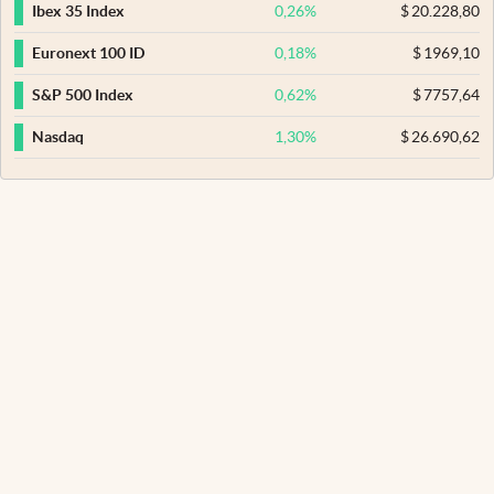
0,26
%
$
20.228,80
Ibex 35 Index
0,18
%
$
1969,10
Euronext 100 ID
0,62
%
$
7757,64
S&P 500 Index
1,30
%
$
26.690,62
Nasdaq