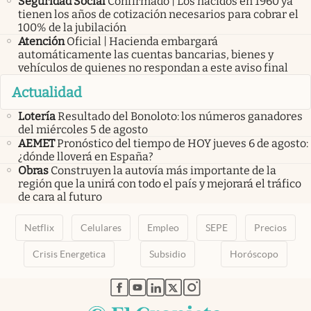
Seguridad Social
Confirmado | Los nacidos en 1960 ya
tienen los años de cotización necesarios para cobrar el
100% de la jubilación
Atención
Oficial | Hacienda embargará
automáticamente las cuentas bancarias, bienes y
vehículos de quienes no respondan a este aviso final
Actualidad
Lotería
Resultado del Bonoloto: los números ganadores
del miércoles 5 de agosto
AEMET
Pronóstico del tiempo de HOY jueves 6 de agosto:
¿dónde lloverá en España?
Obras
Construyen la autovía más importante de la
región que la unirá con todo el país y mejorará el tráfico
de cara al futuro
Netflix
Celulares
Empleo
SEPE
Precios
Crisis Energetica
Subsidio
Horóscopo
abre en nueva pestaña
abre en nueva pestaña
abre en nueva pestaña
abre en nueva pestaña
abre en nueva pestaña