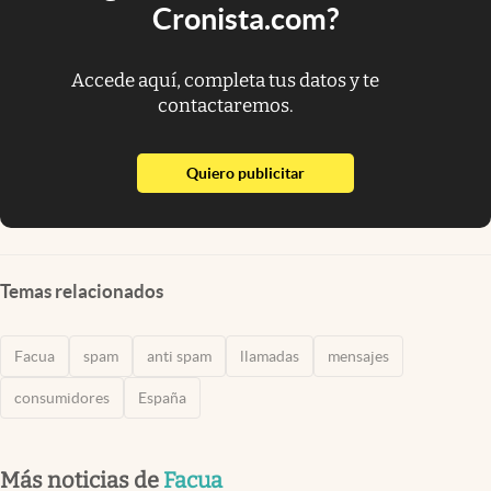
Cronista.com?
Accede aquí, completa tus datos y te
contactaremos.
abre en nueva pestaña
Quiero publicitar
Temas relacionados
Facua
spam
anti spam
llamadas
mensajes
consumidores
España
Más noticias de
Facua