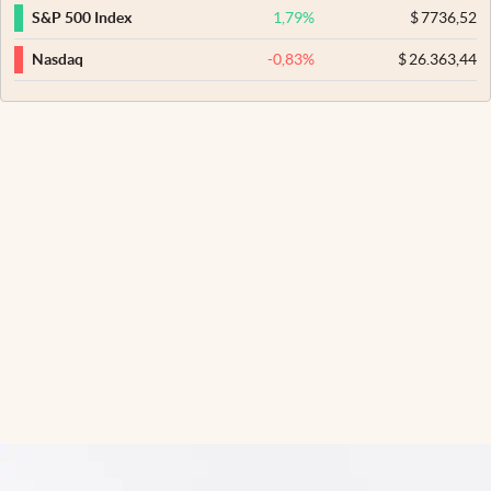
1,79
%
$
7736,52
S&P 500 Index
-0,83
%
$
26.363,44
Nasdaq