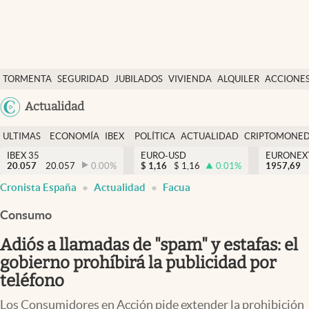
Últimas Noticias
TORMENTA
SEGURIDAD
JUBILADOS
VIVIENDA
ALQUILER
ACCIONE
Economía y finanzas
SOCIAL
Argentina
Actualidad
Política
España
Actualidad
ULTIMAS
ECONOMÍA
IBEX
POLÍTICA
ACTUALIDAD
CRIPTOMONE
México
NOTICIAS
Y
Y
IBEX 35
EURO-USD
EURONEX
Criptomonedas
20.057
20.057
0.00
%
$
1,16
$
1,16
0.01
%
1957,69
USA
FINANZAS
EURO
Cronista España
Actualidad
Facua
Colombia
España
Uruguay
Consumo
Adiós a llamadas de "spam" y estafas: el
gobierno prohíbirá la publicidad por
teléfono
Los Consumidores en Acción pide extender la prohibición