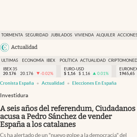
Últimas Noticias
TORMENTA
SEGURIDAD
JUBILADOS
VIVIENDA
ALQUILER
ACCIONE
Economía y finanzas
SOCIAL
Argentina
Actualidad
Política
España
Actualidad
ULTIMAS
ECONOMÍA
IBEX
POLÍTICA
ACTUALIDAD
CRIPTOMONE
México
NOTICIAS
Y
Y
IBEX 35
EURO-USD
EURONE
Criptomonedas
20.176
20.176
-0.02
%
$
1,16
$
1,16
0.01
%
USA
1965,65
FINANZAS
EURO
Cronista España
Actualidad
Elecciones En España
Colombia
España
Uruguay
Investidura
A seis años del referendum, Ciudadanos
acusa a Pedro Sánchez de vender
España a los catalanes
Cs ha alertado de un "nuevo golpe a la democracia" del