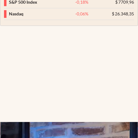
-0,18
%
$
7709,96
S&P 500 Index
-0,06
%
$
26.348,35
Nasdaq