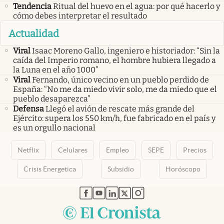
Tendencia
Ritual del huevo en el agua: por qué hacerlo y
cómo debes interpretar el resultado
Actualidad
Viral
Isaac Moreno Gallo, ingeniero e historiador: “Sin la
caída del Imperio romano, el hombre hubiera llegado a
la Luna en el año 1000”
Viral
Fernando, único vecino en un pueblo perdido de
España: “No me da miedo vivir solo, me da miedo que el
pueblo desaparezca”
Defensa
Llegó el avión de rescate más grande del
Ejército: supera los 550 km/h, fue fabricado en el país y
es un orgullo nacional
Netflix
Celulares
Empleo
SEPE
Precios
Crisis Energetica
Subsidio
Horóscopo
abre en nueva pestaña
abre en nueva pestaña
abre en nueva pestaña
abre en nueva pestaña
abre en nueva pestaña