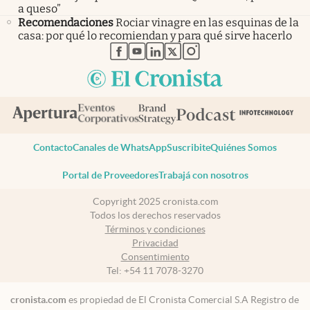
a queso”
Recomendaciones
Rociar vinagre en las esquinas de la
casa: por qué lo recomiendan y para qué sirve hacerlo
abre en nueva pestaña
abre en nueva pestaña
abre en nueva pestaña
abre en nueva pestaña
abre en nueva pestaña
Contacto
Canales de WhatsApp
Suscribite
Quiénes Somos
Portal de Proveedores
Trabajá con nosotros
Copyright 2025 cronista.com
Todos los derechos reservados
Términos y condiciones
Privacidad
Consentimiento
Tel:
+54 11 7078-3270
cronista.com
es propiedad de El Cronista Comercial S.A Registro de