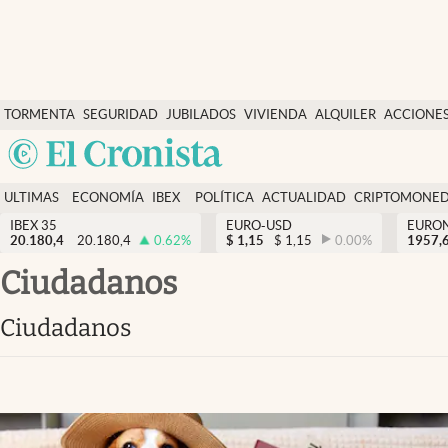
Últimas Noticias
TORMENTA
SEGURIDAD
JUBILADOS
VIVIENDA
ALQUILER
ACCIONE
Economía y finanzas
SOCIAL
Argentina
Política
España
Actualidad
ULTIMAS
ECONOMÍA
IBEX
POLÍTICA
ACTUALIDAD
CRIPTOMONE
México
NOTICIAS
Y
Y
IBEX 35
EURO-USD
EURO
Criptomonedas
20.180,4
20.180,4
0.62
%
$
1,15
$
1,15
0.00
%
USA
1957,
FINANZAS
EURO
Colombia
ciudadanos
España
Uruguay
ciudadanos