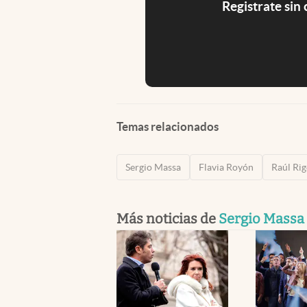
Registrate sin
Temas relacionados
Sergio Massa
Flavia Royón
Raúl Ri
Más noticias de
Sergio Massa