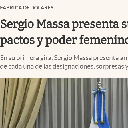
Infotechnology
FÁBRICA DE DÓLARES
Clase
Sergio Massa presenta s
Clima
Mundial 2026
pactos y poder femenino
Eventos Corporativos
En su primera gira, Sergio Massa presenta an
El Cronista Studio
de cada una de las designaciones, sorpresas y
Mediakit
abre en nueva pestaña