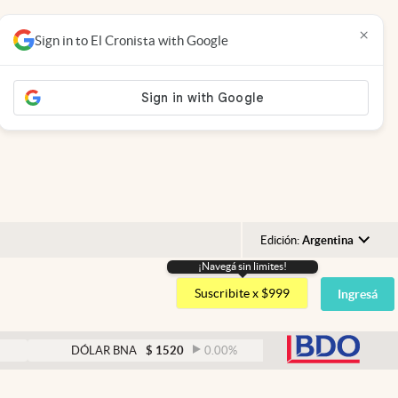
×
Sign in to El Cronista with Google
Edición:
Argentina
¡Navegá sin limites!
Argentina
Suscribite x $999
Ingresá
España
México
abre
DÓLAR BNA
$
1520
0.00
%
DÓLAR BLUE
$
152
USA
Colombia