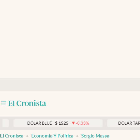
Últimas noticias
Dólar
Members
Economía y Política
Finanzas y Mercados
Mercados Online
Negocios
Columnistas
Otras secciones
DÓLAR BLUE
$
1525
-0.33
%
DÓLAR TARJETA
$
Apertura
El Cronista
Economía Y Política
Sergio Massa