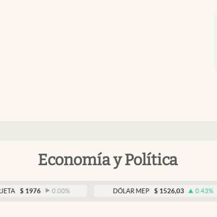
Economía y Política
1976
0.00
%
DÓLAR MEP
$
1526,03
0.43
%