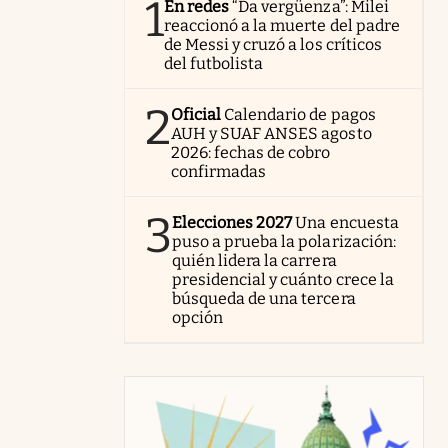
1
En redes
“Da vergüenza”: Milei
reaccionó a la muerte del padre
de Messi y cruzó a los críticos
del futbolista
2
Oficial
Calendario de pagos
AUH y SUAF ANSES agosto
2026: fechas de cobro
confirmadas
3
Elecciones 2027
Una encuesta
puso a prueba la polarización:
quién lidera la carrera
presidencial y cuánto crece la
búsqueda de una tercera
opción