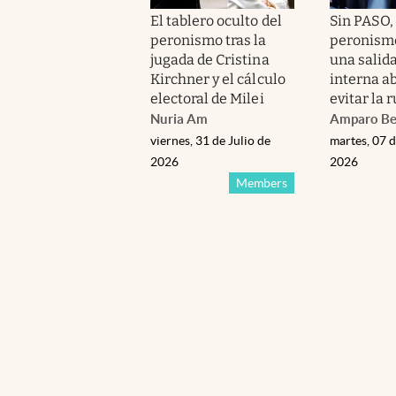
El tablero oculto del
Sin PASO, 
peronismo tras la
peronismo
jugada de Cristina
una salida
Kirchner y el cálculo
interna ab
electoral de Milei
evitar la 
Nuria Am
Amparo Be
viernes, 31 de Julio de
martes, 07 d
2026
2026
Members