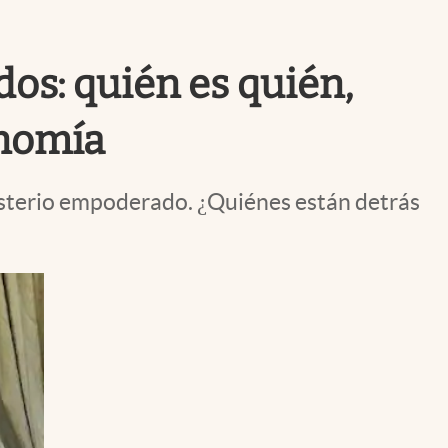
Uruguay
os: quién es quién,
onomía
nisterio empoderado. ¿Quiénes están detrás