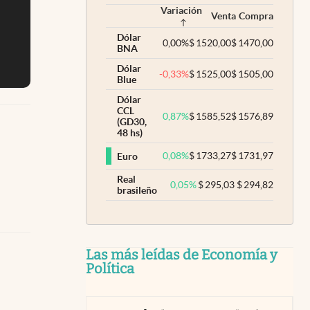
Variación
Venta
Compra
Dólar
0,00
%
$
1520,00
$
1470,00
BNA
Dólar
-0,33
%
$
1525,00
$
1505,00
Blue
Dólar
CCL
0,87
%
$
1585,52
$
1576,89
(GD30,
48 hs)
0,08
%
$
1733,27
$
1731,97
Euro
Real
0,05
%
$
295,03
$
294,82
brasileño
Las más leídas de Economía y
Política