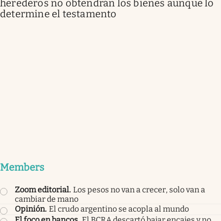
herederos no obtendrán los bienes aunque lo
determine el testamento
Members
Zoom editorial
.
Los pesos no van a crecer, solo van a
cambiar de mano
Opinión
.
El crudo argentino se acopla al mundo
El foco en bancos
.
El BCRA descartó bajar encajes y no