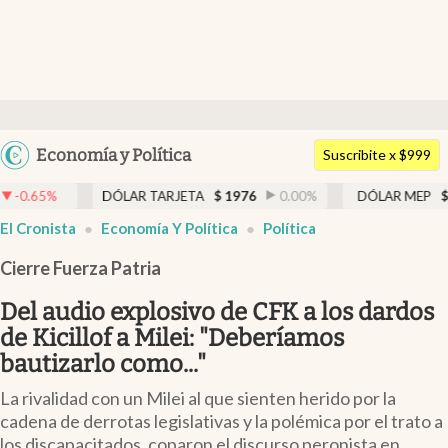
Últimas noticias
Dólar
Argentina
Economía y Política
Members
Suscribite x $999
España
Economía y Política
DÓLAR TARJETA
$
1976
0.00
%
DÓLAR MEP
$
1521,52
México
El Cronista
Economía Y Política
Política
Finanzas y Mercados
USA
Cierre Fuerza Patria
Mercados Online
Colombia
Uruguay
Del audio explosivo de CFK a los dardos
Negocios
de Kicillof a Milei: "Deberíamos
Columnistas
bautizarlo como..."
Otras secciones
La rivalidad con un Milei al que sienten herido por la
cadena de derrotas legislativas y la polémica por el trato a
Apertura
los discapacitados, coparon el discurso peronista en