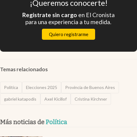
¡Queremos conocerte!
Registrate sin cargo
en El Cronista
para una experiencia a tu medida.
Quiero registrarme
Temas relacionados
Política
Elecciones 2025
Provincia de Buenos Aires
gabriel katapodis
Axel Kicillof
Cristina Kirchner
Más noticias de
Política