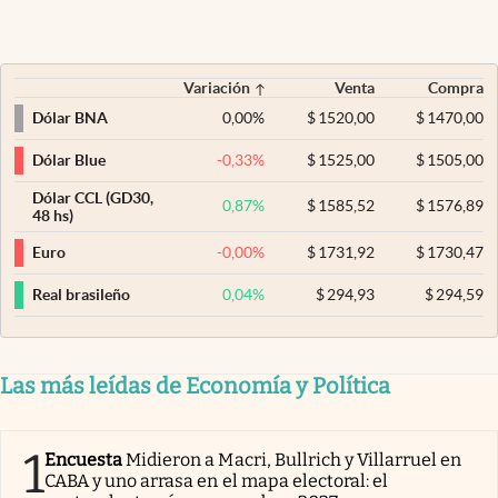
Variación
Venta
Compra
0,00
%
$
1520,00
$
1470,00
Dólar BNA
-0,33
%
$
1525,00
$
1505,00
Dólar Blue
Dólar CCL (GD30,
0,87
%
$
1585,52
$
1576,89
48 hs)
-0,00
%
$
1731,92
$
1730,47
Euro
0,04
%
$
294,93
$
294,59
Real brasileño
Las más leídas de Economía y Política
1
Encuesta
Midieron a Macri, Bullrich y Villarruel en
CABA y uno arrasa en el mapa electoral: el