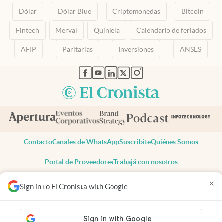
Dólar
Dólar Blue
Criptomonedas
Bitcoin
Fintech
Merval
Quiniela
Calendario de feriados
AFIP
Paritarias
Inversiones
ANSES
abre en nueva pestaña
abre en nueva pestaña
abre en nueva pestaña
abre en nueva pestaña
abre en nueva pestaña
Contacto
Canales de WhatsApp
Suscribite
Quiénes Somos
Portal de Proveedores
Trabajá con nosotros
Copyright 2025 cronista.com
×
Sign in to El Cronista with Google
Todos los derechos reservados
Términos y condiciones
Privacidad
Consentimiento