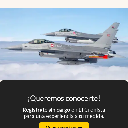
Infotechnology
Clase
Clima
Mundial 2026
Eventos Corporativos
El Cronista Studio
Mediakit
abre en nueva pestaña
Argentina
¡Queremos conocerte!
Registrate sin cargo
en El Cronista
para una experiencia a tu medida.
Quiero registrarme