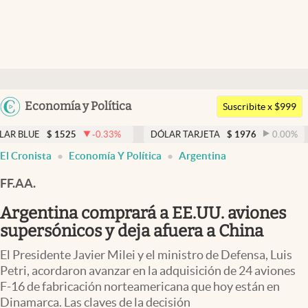
Últimas noticias
Dólar
Argentina
Economía y Política
Members
Suscribite x $999
España
Economía y Política
1525
-0.33
%
DÓLAR TARJETA
$
1976
0.00
%
DÓLAR 
México
El Cronista
Economía Y Política
Argentina
Finanzas y Mercados
USA
FF.AA.
Mercados Online
Colombia
Uruguay
Argentina comprará a EE.UU. aviones
Negocios
supersónicos y deja afuera a China
Columnistas
El Presidente Javier Milei y el ministro de Defensa, Luis
Otras secciones
Petri, acordaron avanzar en la adquisición de 24 aviones
F-16 de fabricación norteamericana que hoy están en
Apertura
Dinamarca. Las claves de la decisión