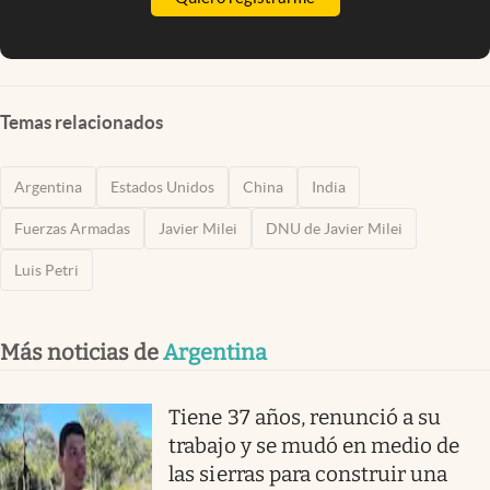
Temas relacionados
Argentina
Estados Unidos
China
India
Fuerzas Armadas
Javier Milei
DNU de Javier Milei
Luis Petri
Más noticias de
Argentina
Tiene 37 años, renunció a su
trabajo y se mudó en medio de
las sierras para construir una