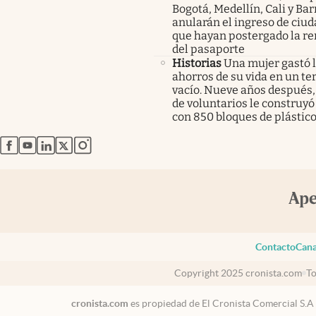
Bogotá, Medellín, Cali y Bar
anularán el ingreso de ciu
que hayan postergado la r
del pasaporte
Historias
Una mujer gastó 
ahorros de su vida en un te
vacío. Nueve años después,
de voluntarios le construyó
con 850 bloques de plástico
abre en nueva pestaña
abre en nueva pestaña
abre en nueva pestaña
abre en nueva pestaña
abre en nueva pestaña
Contacto
Cana
Copyright 2025 cronista.com
To
cronista.com
es propiedad de El Cronista Comercial S.A