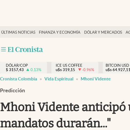
Finanzas y economía
ÚLTIMAS NOTICIAS
FINANZA Y ECONOMÍA
DÓLAR Y MERCADOS
A
Salud y nutrición
Vida espiritual
Actualidad
DÓLAR/COP
ICE US COFFEE
BITCOIN USD
Tiempo libre
$
3157,43
0.13
%
u$s
319,15
-0.96
%
u$s
64.927,1
Dólar y mercados
Cronista Colombia
Vida Espiritual
Mhoni Vidente
Curiosidades
Predicción
Mhoni Vidente anticipó 
mandatos durarán..."