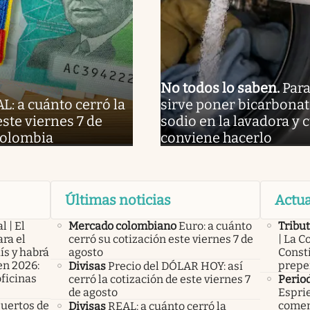
No todos lo saben
.
Para
L: a cuánto cerró la
sirve poner bicarbonat
este viernes 7 de
sodio en la lavadora y
Colombia
conviene hacerlo
Últimas noticias
Actua
l | El
Mercado colombiano
Euro: a cuánto
Tribut
ra el
cerró su cotización este viernes 7 de
| La C
ís y habrá
agosto
Consti
en 2026:
prepe
Divisas
Precio del DÓLAR HOY: así
oficinas
cerró la cotización de este viernes 7
Perio
de agosto
Esprie
uertos de
comen
Divisas
REAL: a cuánto cerró la