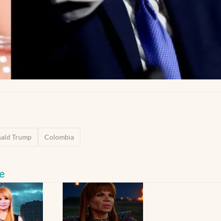
ald Trump
Colombia
e