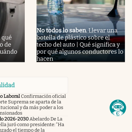
No todos lo saben
.
Llevar una
 qué
botella de plástico sobre el
o de
techo del auto | Qué significa y
 cuándo
por qué algunos conductores lo
hacen
lidad
o Laboral
Confirmación oficial
orte Suprema se aparta de la
tucional y da más poder a los
nsionados
do 2026-2030
Abelardo De La
lla juró como presidente: “Ha
zado el tiempo de la