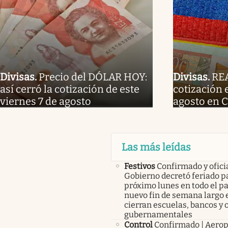
Divisas
.
Precio del DÓLAR HOY:
Divisas
.
REA
así cerró la cotización de este
cotización 
viernes 7 de agosto
agosto en 
Las más leídas
Festivos
Confirmado y oficia
Gobierno decretó feriado pa
próximo lunes en todo el pa
nuevo fin de semana largo 
cierran escuelas, bancos y 
gubernamentales
Control
Confirmado | Aerop