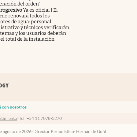
ración del orden”
progresivo
Ya es oficial | El
no renovará todos los
ores de agua: personal
strativo y técnicos verificarán
stemas y los usuarios deberán
el total de la instalación
á con nosotros
timiento
Tel:
+54 11 7078-3270
de agosto de 2026
Director Periodístico: Hernán de Goñi