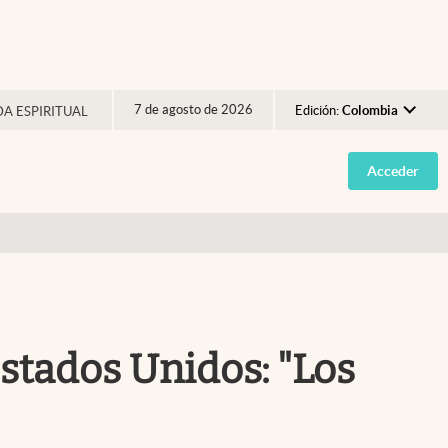
7 de agosto de 2026
Edición:
Colombia
DA ESPIRITUAL
Argentina
Acceder
España
México
USA
Colombia
Uruguay
stados Unidos: "Los