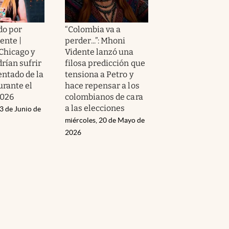
do por
“Colombia va a
ente |
perder...”: Mhoni
Chicago y
Vidente lanzó una
rían sufrir
filosa predicción que
entado de la
tensiona a Petro y
urante el
hace repensar a los
2026
colombianos de cara
a las elecciones
3 de Junio de
miércoles, 20 de Mayo de
2026