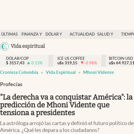
Finanzas y economía
ÚLTIMAS
FINANZA Y
DÓLAR Y
ACTUALIDAD
SALUD Y
TIEMP
Salud y nutrición
NOTICIAS
ECONOMÍA
MERCADOS
NUTRICIÓN
LIBRE
Argentina
Vida espiritual
Vida espiritual
España
Actualidad
DÓLAR/COP
ICE US COFFEE
BITCOIN USD
$
3157,43
0.13
%
u$s
319,15
-0.96
%
u$s
México
64.927,1
Tiempo libre
Cronista Colombia
Vida Espiritual
Mhoni Vidente
USA
Dólar y mercados
Colombia
Profecías
Uruguay
Curiosidades
"La derecha va a conquistar América": la
predicción de Mhoni Vidente que
Colombia
tensiona a presidentes
La astróloga arrojó las cartas y definió el futuro político de
América. ¿Qué les depara a los ciudadanos?