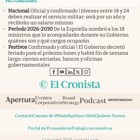
Actualidad
Nacional
Oficial y confirmado | Jóvenes entre 18 y 24
deben realizar el servicio militar: será por un año y
recibirán un salario mínimo
Período 2026-2030
De la Espriella nombró a los 18
ministros que lo acompañarán durante su Gobierno:
quiénes son y qué cargos ocuparán
Festivos
Confirmado y oficial | El Gobierno decretó
feriado para el próximo lunes y habrá fin de semana
largo: cierran escuelas, bancos y oficinas
gubernamentales
abre en nueva pestaña
abre en nueva pestaña
abre en nueva pestaña
abre en nueva pestaña
abre en nueva pestaña
Contacto
Canales de WhatsApp
Suscribite
Quiénes Somos
Portal de Proveedores
Trabajá con nosotros
Copyright 2025 cronista.com