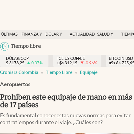
Finanzas y economía
ÚLTIMAS
FINANZA Y
DÓLAR Y
ACTUALIDAD
SALUD Y
TIEMP
Salud y nutrición
NOTICIAS
ECONOMÍA
MERCADOS
NUTRICIÓN
LIBRE
Argentina
Tiempo libre
Vida espiritual
España
Actualidad
DÓLAR/COP
ICE US COFFEE
BITCOIN USD
$
3178,25
0.07
%
u$s
319,15
-0.96
%
u$s
México
64.725,6
Tiempo libre
Cronista Colombia
Tiempo Libre
Equipaje
USA
Dólar y mercados
Colombia
Aeropuertos
Uruguay
Curiosidades
Prohíben este equipaje de mano en más
de 17 países
Colombia
Es fundamental conocer estas nuevas normas para evitar
contratiempos durante el viaje. ¿Cuáles son?