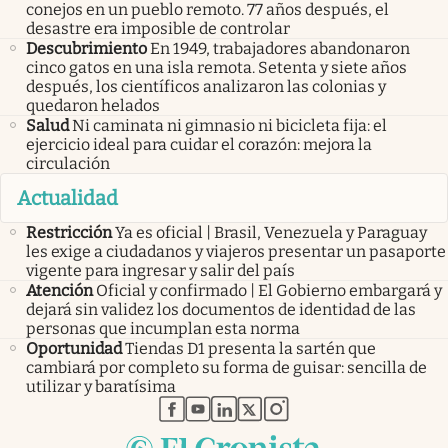
conejos en un pueblo remoto. 77 años después, el
desastre era imposible de controlar
Descubrimiento
En 1949, trabajadores abandonaron
cinco gatos en una isla remota. Setenta y siete años
después, los científicos analizaron las colonias y
quedaron helados
Salud
Ni caminata ni gimnasio ni bicicleta fija: el
ejercicio ideal para cuidar el corazón: mejora la
circulación
Actualidad
Restricción
Ya es oficial | Brasil, Venezuela y Paraguay
les exige a ciudadanos y viajeros presentar un pasaporte
vigente para ingresar y salir del país
Atención
Oficial y confirmado | El Gobierno embargará y
dejará sin validez los documentos de identidad de las
personas que incumplan esta norma
Oportunidad
Tiendas D1 presenta la sartén que
cambiará por completo su forma de guisar: sencilla de
utilizar y baratísima
abre en nueva pestaña
abre en nueva pestaña
abre en nueva pestaña
abre en nueva pestaña
abre en nueva pestaña