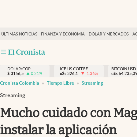
Finanzas y economía
ÚLTIMAS NOTICIAS
FINANZA Y ECONOMÍA
DÓLAR Y MERCADOS
A
Salud y nutrición
Vida espiritual
Actualidad
DÓLAR/COP
ICE US COFFEE
BITCOIN USD
Tiempo libre
$
3156,5
0.21
%
u$s
326,1
-1.36
%
u$s
64.235,0
Dólar y mercados
Cronista Colombia
Tiempo Libre
Streaming
Curiosidades
Streaming
Mucho cuidado con Magis
instalar la aplicación