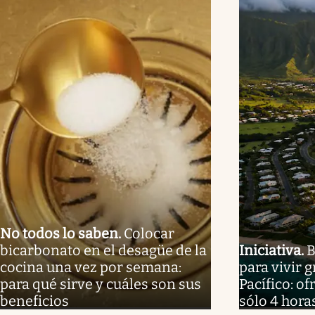
No todos lo saben
.
Colocar
bicarbonato en el desagüe de la
Iniciativa
.
B
cocina una vez por semana:
para vivir g
para qué sirve y cuáles son sus
Pacífico: o
beneficios
sólo 4 hora