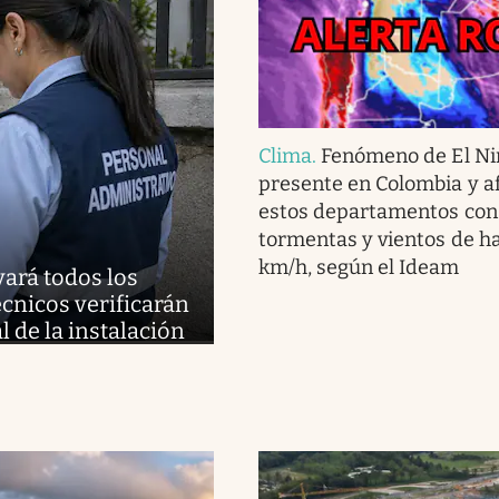
Clima
.
Fenómeno de El Ni
presente en Colombia y af
estos departamentos con 
tormentas y vientos de h
km/h, según el Ideam
vará todos los
cnicos verificarán
l de la instalación