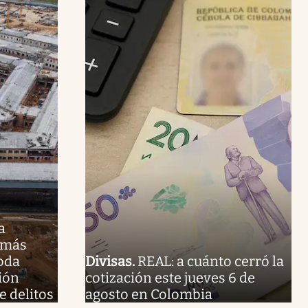
a
 más
oda
Divisas
.
REAL: a cuánto cerró la
ión
cotización este jueves 6 de
e delitos
agosto en Colombia