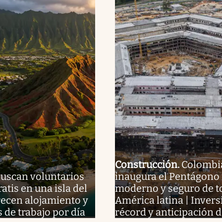
Construcción
.
Colombi
uscan voluntarios
inaugura el Pentágono
ratis en una isla del
moderno y seguro de t
frecen alojamiento y
América latina | Invers
s de trabajo por día
récord y anticipación d