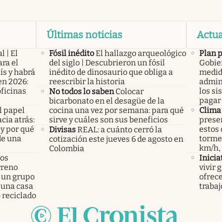
Últimas noticias
Actua
l | El
Fósil inédito
El hallazgo arqueológico
Plan 
ra el
del siglo | Descubrieron un fósil
Gobier
ís y habrá
inédito de dinosaurio que obliga a
medid
en 2026:
reescribir la historia
admini
oficinas
los si
No todos lo saben
Colocar
pagar 
bicarbonato en el desagüe de la
l papel
cocina una vez por semana: para qué
Clima
cia atrás:
sirve y cuáles son sus beneficios
presen
 y por qué
estos 
Divisas
REAL: a cuánto cerró la
de una
tormen
cotización este jueves 6 de agosto en
km/h,
Colombia
los
Inicia
rreno
vivir 
 un grupo
ofrece
 una casa
trabaj
 reciclado