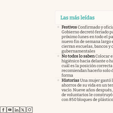
Las más leídas
Festivos
Confirmado y oficia
Gobierno decretó feriado pa
próximo lunes en todo el pa
nuevo fin de semana largo 
cierran escuelas, bancos y 
gubernamentales
No todos lo saben
Colocar e
higiénico hacia delante o ha
cuál es la posición correcta
recomiendan hacerlo solo 
forma
Historias
Una mujer gastó 
ahorros de su vida en un te
vacío. Nueve años después,
de voluntarios le construyó
con 850 bloques de plástico
abre en nueva pestaña
abre en nueva pestaña
abre en nueva pestaña
abre en nueva pestaña
abre en nueva pestaña