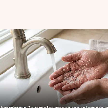
Asombroso
.
Lavarse las manos con sal gruesa: p