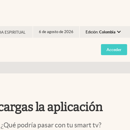
6 de agosto de 2026
Edición:
Colombia
DA ESPIRITUAL
Argentina
Acceder
España
México
USA
Colombia
Uruguay
scargas la aplicación
. ¿Qué podría pasar con tu smart tv?