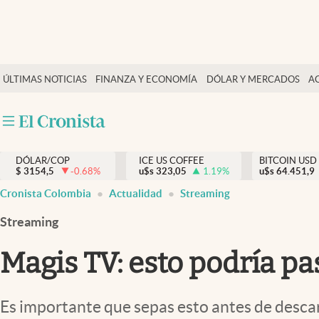
Finanzas y economía
ÚLTIMAS NOTICIAS
FINANZA Y ECONOMÍA
DÓLAR Y MERCADOS
A
Salud y nutrición
Vida espiritual
Actualidad
DÓLAR/COP
ICE US COFFEE
BITCOIN USD
Tiempo libre
$
3154,5
-0.68
%
u$s
323,05
1.19
%
u$s
64.451,9
Dólar y mercados
Cronista Colombia
Actualidad
Streaming
Curiosidades
Streaming
Magis TV: esto podría pas
Es importante que sepas esto antes de descar