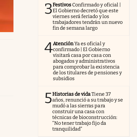
3
Festivos
Confirmado y oficial |
El Gobierno decretó que este
viernes será feriado y los
trabajadores tendrán un nuevo
fin de semana largo
4
Atención
Ya es oficial y
confirmado | El Gobierno
visitará casa por casa con
abogados y administrativos
para comprobar la existencia
de los titulares de pensiones y
subsidios
5
Historias de vida
Tiene 37
años, renunció a su trabajo y se
mudó a las sierras para
construir una casa con
técnicas de bioconstrucción:
“No tener trabajo fijo da
tranquilidad”