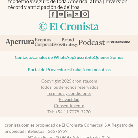
moderno y seguro de toda América latina | Inversión
récord y anticipación de delitos
abre en nueva pestaña
abre en nueva pestaña
abre en nueva pestaña
abre en nueva pestaña
abre en nueva pestaña
Contacto
Canales de WhatsApp
Suscribite
Quiénes Somos
Portal de Proveedores
Trabajá con nosotros
Copyright 2025 cronista.com
Todos los derechos reservados
Términos y condiciones
Privacidad
Consentimiento
Tel:
+54 11 7078-3270
cronista.com
es propiedad de El Cronista Comercial S.A Registro de
propiedad intelectual: 56576959
N° de edición: 10.949 - 6 de agosto de 2026