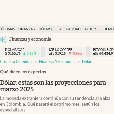
Finanzas y economía
ÚLTIMAS
FINANZA Y
DÓLAR Y
ACTUALIDAD
SALUD Y
TIEMP
Salud y nutrición
NOTICIAS
ECONOMÍA
MERCADOS
NUTRICIÓN
LIBRE
Argentina
Finanzas y economía
Vida espiritual
España
Actualidad
DÓLAR/COP
ICE US COFFEE
BITCOIN USD
$
3155,75
0.18
%
u$s
319,15
-0.96
%
u$s
México
64.434,9
Tiempo libre
Cronista Colombia
Finanzas Y Economía
Dólar
USA
Dólar y mercados
Colombia
Qué dicen los expertos
Uruguay
Curiosidades
Dólar: estas son las proyecciones para
marzo 2025
Colombia
La moneda extranjera continúa con su tendencia a la alza
en Colombia. Qué pasará el próximo mes, según los
especialistas.