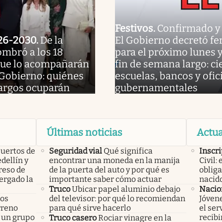
Festivos
.
Confirmado y o
26-2030
.
De la
El Gobierno decretó fe
ombró a los 18
para el próximo lunes 
que lo acompañarán
fin de semana largo: ci
 Gobierno: quiénes
escuelas, bancos y ofic
cargos ocuparán
gubernamentales
Últimas noticias
Actua
uertos de
Seguridad vial
Qué significa
Inscr
dellín y
encontrar una moneda en la manija
Civil:
reso de
de la puerta del auto y por qué es
obliga
ergado la
importante saber cómo actuar
nacid
Truco
Ubicar papel aluminio debajo
Nacio
los
del televisor: por qué lo recomiendan
Jóvene
rreno
para qué sirve hacerlo
el ser
 un grupo
recibi
Truco casero
Rociar vinagre en la