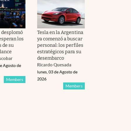
e desplomó
Tesla en la Argentina
esperan los
ya comenzó a buscar
s de su
personal: los perfiles
lance
estratégicos para su
desembarco
scobar
Ricardo Quesada
de Agosto de
lunes, 03 de Agosto de
2026
Members
Members