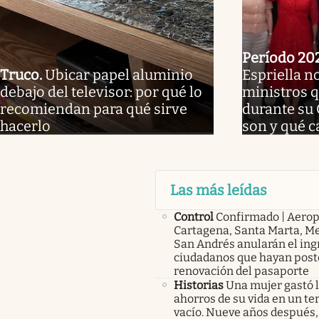
Período 20
Truco
.
Ubicar papel aluminio
Espriella n
debajo del televisor: por qué lo
ministros 
recomiendan para qué sirve
durante su
hacerlo
son y qué 
Las más leídas
Control
Confirmado | Aerop
Cartagena, Santa Marta, Me
San Andrés anularán el ing
ciudadanos que hayan post
renovación del pasaporte
Historias
Una mujer gastó 
ahorros de su vida en un te
vacío. Nueve años después,