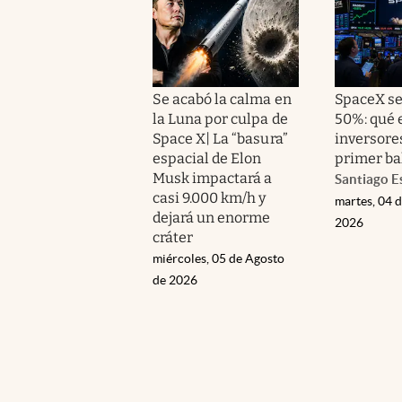
Se acabó la calma en
SpaceX s
la Luna por culpa de
50%: qué 
Space X| La “basura”
inversore
espacial de Elon
primer ba
Musk impactará a
Santiago E
casi 9.000 km/h y
martes, 04 
dejará un enorme
2026
cráter
miércoles, 05 de Agosto
de 2026