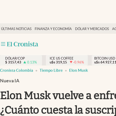
Finanzas y economía
ÚLTIMAS NOTICIAS
FINANZA Y ECONOMÍA
DÓLAR Y MERCADOS
A
Salud y nutrición
Vida espiritual
Actualidad
DÓLAR/COP
ICE US COFFEE
BITCOIN USD
Tiempo libre
$
3157,43
0.13
%
u$s
319,15
-0.96
%
u$s
64.927,1
Dólar y mercados
Cronista Colombia
Tiempo Libre
Elon Musk
Curiosidades
Nueva IA
Elon Musk vuelve a enfr
¿Cuánto cuesta la suscri