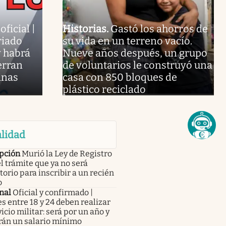
ficial |
Historias
.
Gastó los ahorros de
riado
su vida en un terreno vacío.
y habrá
Nueve años después, un grupo
erran
de voluntarios le construyó una
inas
casa con 850 bloques de
plástico reciclado
lidad
ipción
Murió la Ley de Registro
 el trámite que ya no será
torio para inscribir a un recién
o
nal
Oficial y confirmado |
s entre 18 y 24 deben realizar
vicio militar: será por un año y
rán un salario mínimo