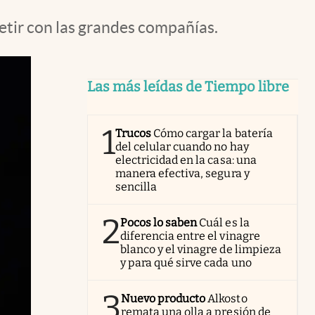
etir con las grandes compañías.
Las más leídas de Tiempo libre
1
Trucos
Cómo cargar la batería
del celular cuando no hay
electricidad en la casa: una
manera efectiva, segura y
sencilla
2
Pocos lo saben
Cuál es la
diferencia entre el vinagre
blanco y el vinagre de limpieza
y para qué sirve cada uno
3
Nuevo producto
Alkosto
remata una olla a presión de