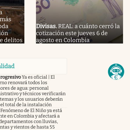
a
 más
oda
Divisas
.
REAL: a cuánto cerró la
ión
cotización este jueves 6 de
e delitos
agosto en Colombia
lidad
progresivo
Ya es oficial | El
no renovará todos los
ores de agua: personal
strativo y técnicos verificarán
stemas y los usuarios deberán
el total de la instalación
Fenómeno de El Niño ya está
te en Colombia y afectará a
departamentos con lluvias,
tas y vientos de hasta 55