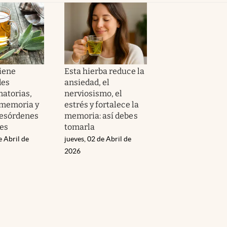
tiene
Esta hierba reduce la
des
ansiedad, el
matorias,
nerviosismo, el
 memoria y
estrés y fortalece la
 desórdenes
memoria: así debes
es
tomarla
e Abril de
jueves, 02 de Abril de
2026