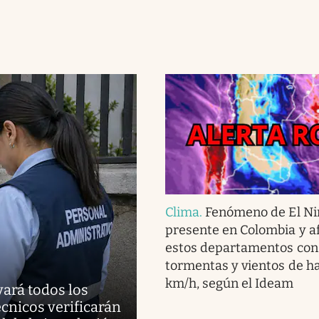
Clima
.
Fenómeno de El Ni
presente en Colombia y af
estos departamentos con 
tormentas y vientos de h
km/h, según el Ideam
vará todos los
cnicos verificarán