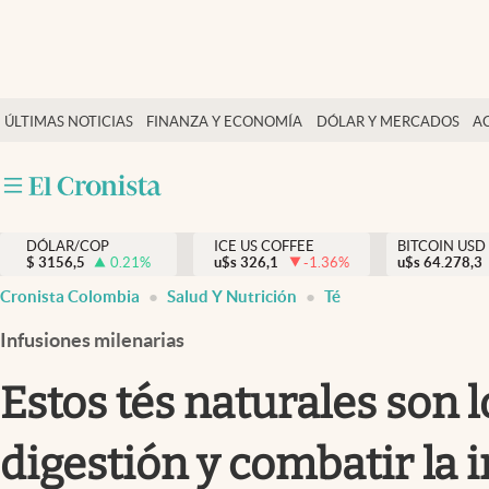
Finanzas y economía
ÚLTIMAS NOTICIAS
FINANZA Y ECONOMÍA
DÓLAR Y MERCADOS
A
Salud y nutrición
Vida espiritual
Actualidad
DÓLAR/COP
ICE US COFFEE
BITCOIN USD
Tiempo libre
$
3156,5
0.21
%
u$s
326,1
-1.36
%
u$s
64.278,3
Dólar y mercados
Cronista Colombia
Salud Y Nutrición
Té
Curiosidades
Infusiones milenarias
Estos tés naturales son 
digestión y combatir la 