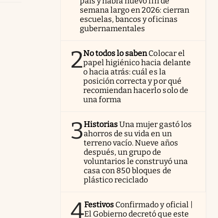
país y habrá nuevo fin de
semana largo en 2026: cierran
escuelas, bancos y oficinas
gubernamentales
2
No todos lo saben
Colocar el
papel higiénico hacia delante
o hacia atrás: cuál es la
posición correcta y por qué
recomiendan hacerlo solo de
una forma
3
Historias
Una mujer gastó los
ahorros de su vida en un
terreno vacío. Nueve años
después, un grupo de
voluntarios le construyó una
casa con 850 bloques de
plástico reciclado
4
Festivos
Confirmado y oficial |
El Gobierno decretó que este