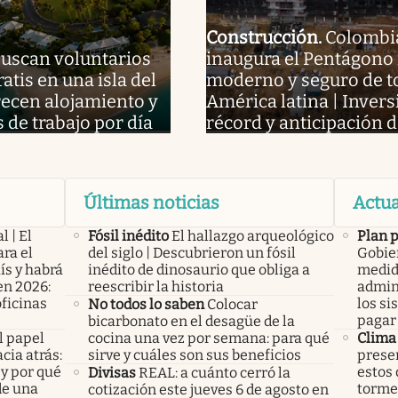
Construcción
.
Colombi
uscan voluntarios
inaugura el Pentágono
ratis en una isla del
moderno y seguro de t
frecen alojamiento y
América latina | Invers
s de trabajo por día
récord y anticipación d
Últimas noticias
Actua
l | El
Fósil inédito
El hallazgo arqueológico
Plan 
ra el
del siglo | Descubrieron un fósil
Gobier
ís y habrá
inédito de dinosaurio que obliga a
medid
en 2026:
reescribir la historia
admini
oficinas
los si
No todos lo saben
Colocar
pagar 
bicarbonato en el desagüe de la
l papel
cocina una vez por semana: para qué
Clima
cia atrás:
sirve y cuáles son sus beneficios
presen
 y por qué
estos 
Divisas
REAL: a cuánto cerró la
de una
tormen
cotización este jueves 6 de agosto en