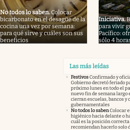
No todos lo saben
.
Colocar
bicarbonato en el desagüe de la
Iniciativa
.
B
cocina una vez por semana:
para vivir g
para qué sirve y cuáles son sus
Pacífico: o
beneficios
sólo 4 hora
Las más leídas
Festivos
Confirmado y oficia
Gobierno decretó feriado pa
próximo lunes en todo el pa
nuevo fin de semana largo 
cierran escuelas, bancos y 
gubernamentales
No todos lo saben
Colocar e
higiénico hacia delante o ha
cuál es la posición correcta
recomiendan hacerlo solo 