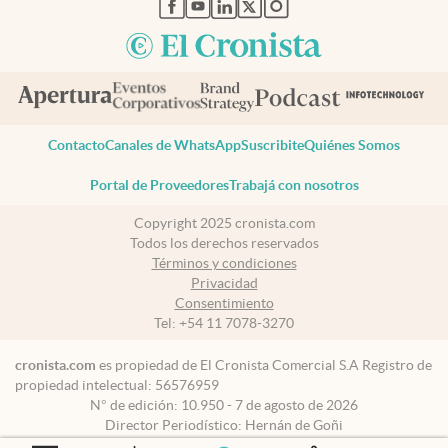
abre en nueva pestaña
abre en nueva pestaña
abre en nueva pestaña
abre en nueva pestaña
abre en nueva pestaña
Contacto
Canales de WhatsApp
Suscribite
Quiénes Somos
Portal de Proveedores
Trabajá con nosotros
Copyright 2025 cronista.com
Todos los derechos reservados
Términos y condiciones
Privacidad
Consentimiento
Tel:
+54 11 7078-3270
cronista.com
es propiedad de El Cronista Comercial S.A Registro de
propiedad intelectual: 56576959
N° de edición: 10.950 - 7 de agosto de 2026
Director Periodístico: Hernán de Goñi