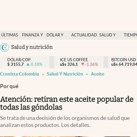
Finanzas y economía
ÚLTIMAS
FINANZA Y
DÓLAR Y
ACTUALIDAD
SALUD Y
TIEMP
Salud y nutrición
NOTICIAS
ECONOMÍA
MERCADOS
NUTRICIÓN
LIBRE
Argentina
Salud y nutrición
Vida espiritual
España
Actualidad
DÓLAR/COP
ICE US COFFEE
BITCOIN USD
$
3155,7
0.18
%
u$s
326,1
-1.36
%
u$s
México
64.719,0
Tiempo libre
Cronista Colombia
Salud Y Nutrición
Aceite
USA
Dólar y mercados
Colombia
Por qué
Uruguay
Curiosidades
Atención: retiran este aceite popular de
todas las góndolas
Colombia
Se trata de una decisión de los organismos de salud que
analizan estos productos. Los detalles.